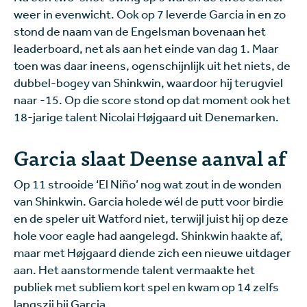
weer in evenwicht. Ook op 7 leverde Garcia in en zo
stond de naam van de Engelsman bovenaan het
leaderboard, net als aan het einde van dag 1. Maar
toen was daar ineens, ogenschijnlijk uit het niets, de
dubbel-bogey van Shinkwin, waardoor hij terugviel
naar -15. Op die score stond op dat moment ook het
18-jarige talent Nicolai Højgaard uit Denemarken.
Garcia slaat Deense aanval af
Op 11 strooide ‘El Niño’ nog wat zout in de wonden
van Shinkwin. Garcia holede wél de putt voor birdie
en de speler uit Watford niet, terwijl juist hij op deze
hole voor eagle had aangelegd. Shinkwin haakte af,
maar met Højgaard diende zich een nieuwe uitdager
aan. Het aanstormende talent vermaakte het
publiek met subliem kort spel en kwam op 14 zelfs
langszij bij Garcia.