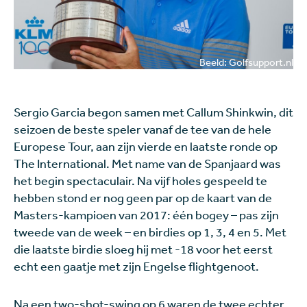
Beeld: Golfsupport.nl
Sergio Garcia begon samen met Callum Shinkwin, dit
seizoen de beste speler vanaf de tee van de hele
Europese Tour, aan zijn vierde en laatste ronde op
The International. Met name van de Spanjaard was
het begin spectaculair. Na vijf holes gespeeld te
hebben stond er nog geen par op de kaart van de
Masters-kampioen van 2017: één bogey – pas zijn
tweede van de week – en birdies op 1, 3, 4 en 5. Met
die laatste birdie sloeg hij met -18 voor het eerst
echt een gaatje met zijn Engelse flightgenoot.
Na een two-shot-swing op 6 waren de twee echter