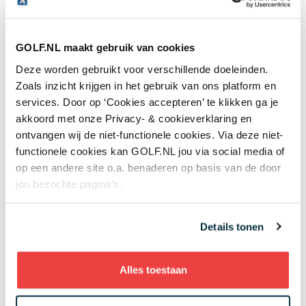
GOLF.NL maakt gebruik van cookies
Wijzig je instelling
en accepteer marketing
Deze worden gebruikt voor verschillende doeleinden.
cookies om deze inhoud te kunnen bekijken.
Zoals inzicht krijgen in het gebruik van ons platform en
services. Door op ‘Cookies accepteren’ te klikken ga je
Andere Nederlanders boven par
akkoord met onze Privacy- & cookieverklaring en
ontvangen wij de niet-functionele cookies. Via deze niet-
Rowin Caron, Reinier Saxton en Sven Maurits
functionele cookies kan GOLF.NL jou via social media of
beëindigden hun toernooi niet zoals ze hadden
op een andere site o.a. benaderen op basis van de door
gehoopt. Caron sloeg in zijn laatste rondgang twee
jou bezochte pagina’s.
birdies en drie bogeys voor een 73 en -7. Het was
zijn enige ronde boven par deze week. De 31-jarige
Saxton besloot zijn tiende KLM Open na sinds
Details tonen
donderdag onder par te hebben gestaan met een
ronde 77 voor een totaal van +2, terwijl Maurits na
Alles toestaan
een afsluitende 76 uitkwam op +6.