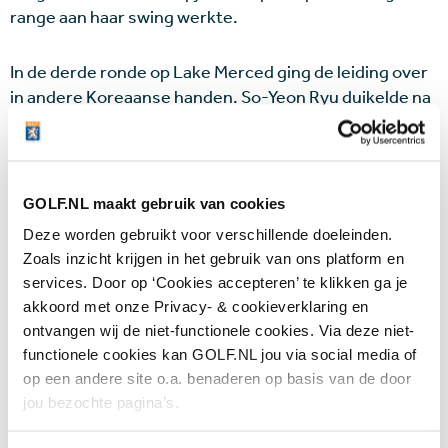
range aan haar swing werkte.
In de derde ronde op Lake Merced ging de leiding over
in andere Koreaanse handen. So-Yeon Ryu duikelde na
een ronde in 79 slagen (+7) van de troon. Sei Young Kim
nam haar plaats in en heeft drie slagen voorsprong op
de Engelse Charley Hull.
GOLF.NL maakt gebruik van cookies
De hoogtepunten van de derde ronde
Deze worden gebruikt voor verschillende doeleinden.
Zoals inzicht krijgen in het gebruik van ons platform en
services. Door op ‘Cookies accepteren’ te klikken ga je
Wijzig je instelling
en accepteer marketing
akkoord met onze Privacy- & cookieverklaring en
cookies om deze video te kunnen bekijken.
ontvangen wij de niet-functionele cookies. Via deze niet-
functionele cookies kan GOLF.NL jou via social media of
op een andere site o.a. benaderen op basis van de door
jou bezochte pagina’s.