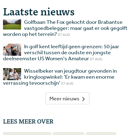
Laatste nieuws
Golfbaan The Fox gekocht door Brabantse
vastgoedbelegger: maar gaat er ook gegolft
worden op het terrein?
07 AUG
In golf kent leeftijd geen grenzen: 50 jaar
verschil tussen de oudste en jongste
deelneemster US Women's Amateur
07 AUG
Wisselbeker van jeugdtour gevonden in
kringloopwinkel: 'Er kwam een enorme
verrassing tevoorschijn'
07 AUG
Meer nieuws
LEES MEER OVER