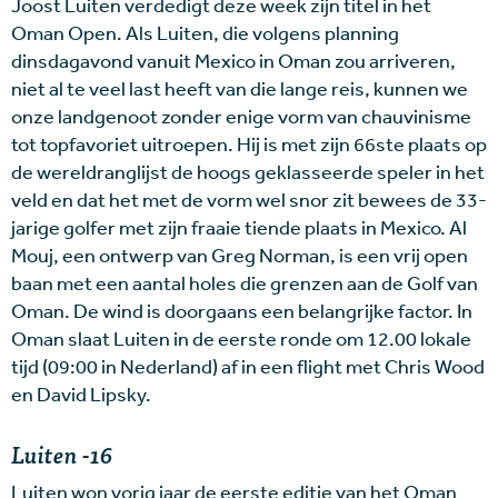
Joost Luiten verdedigt deze week zijn titel in het
Oman Open. Als Luiten, die volgens planning
dinsdagavond vanuit Mexico in Oman zou arriveren,
niet al te veel last heeft van die lange reis, kunnen we
onze landgenoot zonder enige vorm van chauvinisme
tot topfavoriet uitroepen. Hij is met zijn 66ste plaats op
de wereldranglijst de hoogs geklasseerde speler in het
veld en dat het met de vorm wel snor zit bewees de 33-
jarige golfer met zijn fraaie tiende plaats in Mexico. Al
Mouj, een ontwerp van Greg Norman, is een vrij open
baan met een aantal holes die grenzen aan de Golf van
Oman. De wind is doorgaans een belangrijke factor. In
Oman slaat Luiten in de eerste ronde om 12.00 lokale
tijd (09:00 in Nederland) af in een flight met Chris Wood
en David Lipsky.
Luiten -16
Luiten won vorig jaar de eerste editie van het Oman