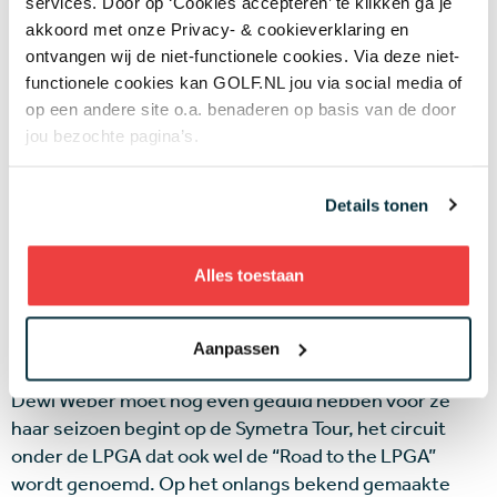
cookies om deze video te kunnen bekijken.
services. Door op ‘Cookies accepteren’ te klikken ga je
akkoord met onze Privacy- & cookieverklaring en
Anne in Australië
ontvangen wij de niet-functionele cookies. Via deze niet-
functionele cookies kan GOLF.NL jou via social media of
Het weer in Canberra zal ongetwijfeld mooi zijn, de
op een andere site o.a. benaderen op basis van de door
baan prima maar het prijzengeld is met een kleine ton
jou bezochte pagina’s.
in euro's wel heel laag. Maar Anne van Dam zal denken
beter toernooigolf spelen op een prima baan in mooi
Details tonen
weer dan thuis zijn en het feit dat Australië haar
favoriete land is zal ook meespelen.
Alles toestaan
Leaderboard
Aanpassen
Dewi Weber
Dewi Weber moet nog even geduld hebben voor ze
haar seizoen begint op de Symetra Tour, het circuit
onder de LPGA dat ook wel de “Road to the LPGA”
wordt genoemd. Op het onlangs bekend gemaakte