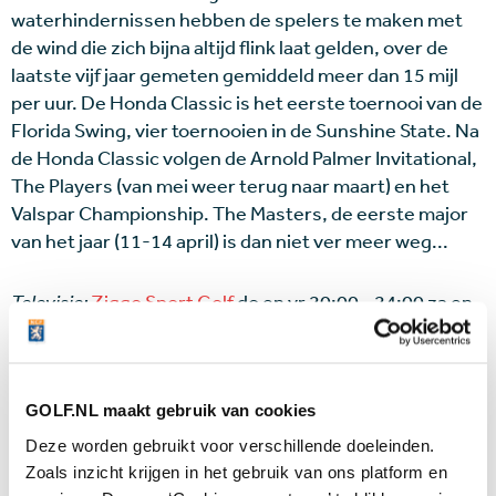
waterhindernissen hebben de spelers te maken met
de wind die zich bijna altijd flink laat gelden, over de
laatste vijf jaar gemeten gemiddeld meer dan 15 mijl
per uur. De Honda Classic is het eerste toernooi van de
Florida Swing, vier toernooien in de Sunshine State. Na
de Honda Classic volgen de Arnold Palmer Invitational,
The Players (van mei weer terug naar maart) en het
Valspar Championship. The Masters, de eerste major
van het jaar (11-14 april) is dan niet ver meer weg...
Televisie:
Ziggo Sport Golf
do en vr 20:00 - 24:00 za en
zo 19:00-24:00
Leaderboard
GOLF.NL maakt gebruik van cookies
Deze worden gebruikt voor verschillende doeleinden.
Wijzig je instelling
en accepteer marketing
Zoals inzicht krijgen in het gebruik van ons platform en