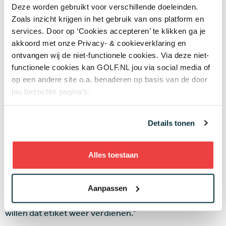
Deze worden gebruikt voor verschillende doeleinden.
clubhuis aan. Stapje voor stapje knappen we alles op en
Zoals inzicht krijgen in het gebruik van ons platform en
iedereen wordt daar erg enthousiast van. Met
services. Door op ‘Cookies accepteren’ te klikken ga je
vrijwilligers van de club hebben we in januari de hele
akkoord met onze Privacy- & cookieverklaring en
baan opgeruimd. We zijn de looproute naar het
ontvangen wij de niet-functionele cookies. Via deze niet-
clubhuis en de eerste tee aan het verleggen, die
functionele cookies kan GOLF.NL jou via social media of
ingang wordt veel mooier en beter want je stapt straks
op een andere site o.a. benaderen op basis van de door
vanaf de parkeerplaats meteen in de sfeer van ons
jou bezochte pagina’s.
park. We hebben verder ook een nieuwe kok die met
veel energie aan de gang is gegaan. We hebben een
Details tonen
toegankelijke kaart en fietsers en wandelaars zijn ook
welkom voor koffie met appeltaart of lunch of diner. We
werken allemaal heel hard. Ik doe ook koffiediensten en
Alles toestaan
ik ga straks ook weer ouderwets greenkeepen. We
snakken naar het voorjaar! Het doel is om onze goede
naam te verstevigen. In 2016 werd
Biltse Duinen
door
Aanpassen
GOLF.NL als mooiste par-3 baan bestempeld en we
willen dat etiket weer verdienen.'