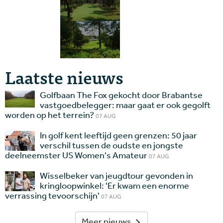
Laatste nieuws
Golfbaan The Fox gekocht door Brabantse
vastgoedbelegger: maar gaat er ook gegolft
worden op het terrein?
07 AUG
In golf kent leeftijd geen grenzen: 50 jaar
verschil tussen de oudste en jongste
deelneemster US Women's Amateur
07 AUG
Wisselbeker van jeugdtour gevonden in
kringloopwinkel: 'Er kwam een enorme
verrassing tevoorschijn'
07 AUG
Meer nieuws