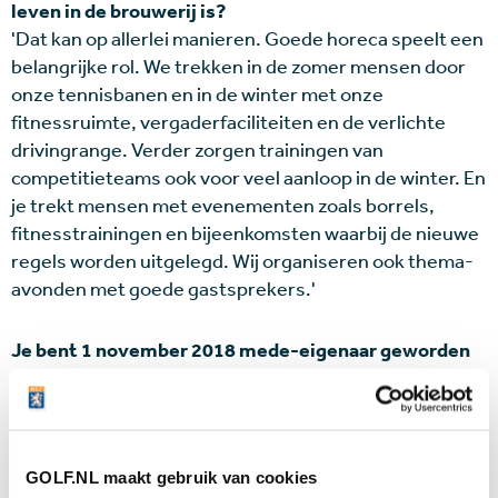
leven in de brouwerij is?
'Dat kan op allerlei manieren. Goede horeca speelt een
belangrijke rol. We trekken in de zomer mensen door
onze tennisbanen en in de winter met onze
fitnessruimte, vergaderfaciliteiten en de verlichte
drivingrange. Verder zorgen trainingen van
competitieteams ook voor veel aanloop in de winter. En
je trekt mensen met evenementen zoals borrels,
fitnesstrainingen en bijeenkomsten waarbij de nieuwe
regels worden uitgelegd. Wij organiseren ook thema-
avonden met goede gastsprekers.'
Je bent 1 november 2018 mede-eigenaar geworden
van de in 1996 geopende golfbaan. Hoe gaat het?
'Mijn compagnon Gerdo Kuenen en ik lopen met ons
team rond met bezems, emmers sop en de verfkwast
GOLF.NL maakt gebruik van cookies
en we pakken elke vierkante meter van de baan en het