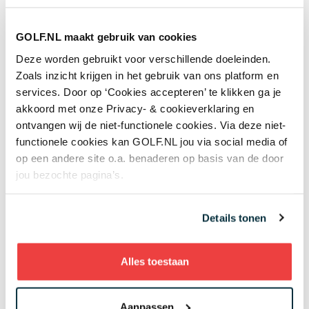
Op dit laatste resort kun je goed overnachten; het
biedt ruime appartementen met eigen
GOLF.NL maakt gebruik van cookies
kookgelegenheid en ontbijtservice. Twee
Deze worden gebruikt voor verschillende doeleinden.
buitenzwembaden, een fitnessruimte, bar en
Zoals inzicht krijgen in het gebruik van ons platform en
restaurant zijn welkome extra faciliteiten. Goed
services. Door op ‘Cookies accepteren’ te klikken ga je
betaalbaar met een prijs per nacht voor twee personen
akkoord met onze Privacy- & cookieverklaring en
van circa 90 euro. Ook aan de golfbaan van Alicante
ontvangen wij de niet-functionele cookies. Via deze niet-
Golf ligt een hotel en in het centrum zijn natuurlijk
functionele cookies kan GOLF.NL jou via social media of
voldoende leuke hotelkamers te boeken voor een
op een andere site o.a. benaderen op basis van de door
goede prijs.
jou bezochte pagina’s.
Low-budget
Details tonen
Waar kom je dan op uit als we uitgaan van een golftrip
van zes dagen, vijf nachten en vier keer een bezoek
Alles toestaan
aan een golfbaan?
Vliegticket bij Transavia of Easyjet (retour): 100
Aanpassen