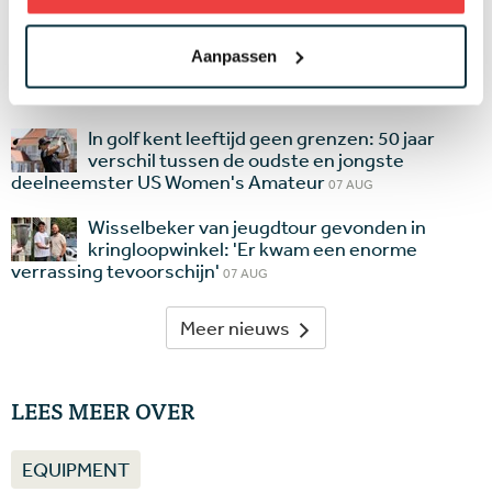
Laatste nieuws
Golfbaan The Fox gekocht door Brabantse
Aanpassen
vastgoedbelegger: maar gaat er ook gegolft
worden op het terrein?
07 AUG
In golf kent leeftijd geen grenzen: 50 jaar
verschil tussen de oudste en jongste
deelneemster US Women's Amateur
07 AUG
Wisselbeker van jeugdtour gevonden in
kringloopwinkel: 'Er kwam een enorme
verrassing tevoorschijn'
07 AUG
Meer nieuws
LEES MEER OVER
EQUIPMENT