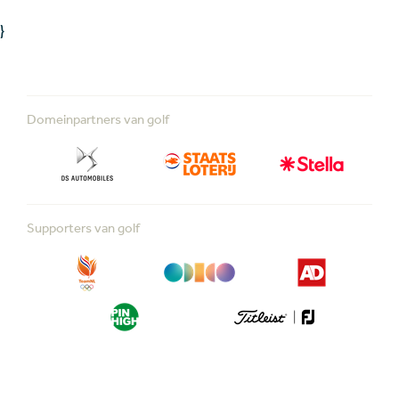
}
Domeinpartners van golf
Supporters van golf