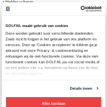
+ Helder scherm
- Klein scherm
GOLF.NL maakt gebruik van cookies
€ 439
Deze worden gebruikt voor verschillende doeleinden.
Zoals inzicht krijgen in het gebruik van ons platform en
De Watch Series 2 is inmiddels niet meer te koop.
Klik
services. Door op ‘Cookies accepteren’ te klikken ga je
hier
voor een review van de nieuwe Watch Series 4.
akkoord met onze Privacy- & cookieverklaring en
ontvangen wij de niet-functionele cookies. Via deze niet-
Bekijk hier de GOLF.NL-review van de
TOMTOM
functionele cookies kan GOLF.NL jou via social media of
Golfer 2
op een andere site o.a. benaderen op basis van de door
Bekijk hier de pdf met een vergelijkingstabel van
jou bezochte pagina’s.
de vijf geteste horloges
Meer info bij Apple
Details tonen
Alles toestaan