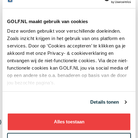
Laatste nieuws
GOLF.NL maakt gebruik van cookies
Golfbaan The Fox gekocht door Brabantse
Deze worden gebruikt voor verschillende doeleinden.
vastgoedbelegger: maar gaat er ook gegolft
worden op het terrein?
Zoals inzicht krijgen in het gebruik van ons platform en
07 AUG
services. Door op ‘Cookies accepteren’ te klikken ga je
In golf kent leeftijd geen grenzen: 50 jaar
akkoord met onze Privacy- & cookieverklaring en
verschil tussen de oudste en jongste
ontvangen wij de niet-functionele cookies. Via deze niet-
deelneemster US Women's Amateur
07 AUG
functionele cookies kan GOLF.NL jou via social media of
Wisselbeker van jeugdtour gevonden in
op een andere site o.a. benaderen op basis van de door
kringloopwinkel: 'Er kwam een enorme
jou bezochte pagina’s.
verrassing tevoorschijn'
07 AUG
Details tonen
Meer nieuws
}
Alles toestaan