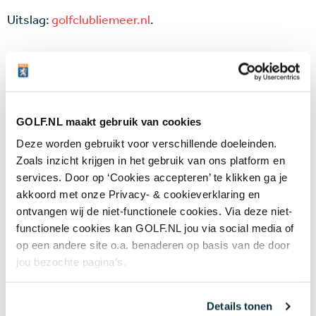
Uitslag:
golfclubliemeer.nl
.
Laatste nieuws
Plots goed nieuws voor LIV Golf: de spelers
worden groot aandeelhouder na akkoord met
GOLF.NL maakt gebruik van cookies
nieuwe investeerder
06 AUG
Deze worden gebruikt voor verschillende doeleinden.
'Mag ik nog steeds drie minuten zoeken als we
Zoals inzicht krijgen in het gebruik van ons platform en
het op de tee al eens zijn dat mijn bal in de
services. Door op ‘Cookies accepteren’ te klikken ga je
hindernis ligt?'
05 AUG
akkoord met onze Privacy- & cookieverklaring en
ontvangen wij de niet-functionele cookies. Via deze niet-
Wie is de captain van Team Europa?
Negenvoudig speelster en drievoudig
functionele cookies kan GOLF.NL jou via social media of
majorwinnares Anna Nordqvist ademt de Solheim Cup
op een andere site o.a. benaderen op basis van de door
05 AUG
jou bezochte pagina’s.
Meer nieuws
Details tonen