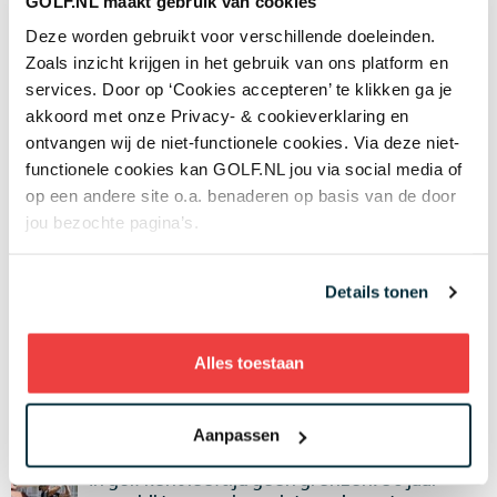
GOLF.NL maakt gebruik van cookies
club speelt op een uitdagende polder-parkbaan met
Deze worden gebruikt voor verschillende doeleinden.
veel groen en veel water. Tegen de horizon steekt de
Zoals inzicht krijgen in het gebruik van ons platform en
kerk van Assendelft af met verspreid liggende
services. Door op ‘Cookies accepteren’ te klikken ga je
boerderijen en in de verte zijn nog net de havenkranen
akkoord met onze Privacy- & cookieverklaring en
langs het Noordzeekanaal en de karakteristieke
ontvangen wij de niet-functionele cookies. Via deze niet-
pluimen van Tata Steel te zien.
functionele cookies kan GOLF.NL jou via social media of
op een andere site o.a. benaderen op basis van de door
jou bezochte pagina’s.
Laatste nieuws
Details tonen
Van der Vight in top 15 op HotelPlanner
Tour, Hull verliest een maand voor Solheim
Cup titanenstrijd met supertalent
09 AUG
Alles toestaan
Golfbaan The Fox gekocht door Brabantse
vastgoedbelegger: maar gaat er ook gegolft
worden op het terrein?
Aanpassen
07 AUG
In golf kent leeftijd geen grenzen: 50 jaar