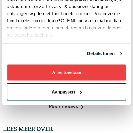
akkoord met onze Privacy- & cookieverklaring en
ontvangen wij de niet-functionele cookies. Via deze niet-
Laatste nieuws
functionele cookies kan GOLF.NL jou via social media of
op een andere site o.a. benaderen op basis van de door
Wisselbeker van jeugdtour gevonden in
jou bezochte pagina’s.
kringloopwinkel: 'Er kwam een enorme
verrassing tevoorschijn'
07 AUG
Details tonen
Plots goed nieuws voor LIV Golf: de spelers
worden groot aandeelhouder na akkoord met
nieuwe investeerder
06 AUG
Alles toestaan
'Mag ik nog steeds drie minuten zoeken als we
het op de tee al eens zijn dat mijn bal in de
hindernis ligt?'
05 AUG
Aanpassen
Meer nieuws
LEES MEER OVER