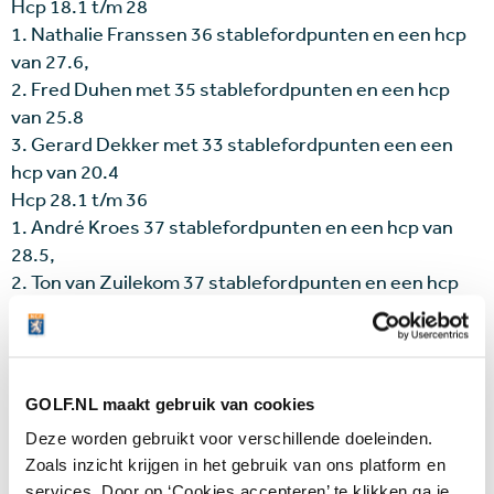
Hcp 18.1 t/m 28
1. Nathalie Franssen 36 stablefordpunten en een hcp
van 27.6,
2. Fred Duhen met 35 stablefordpunten en een hcp
van 25.8
3. Gerard Dekker met 33 stablefordpunten een een
hcp van 20.4
Hcp 28.1 t/m 36
1. André Kroes 37 stablefordpunten en een hcp van
28.5,
2. Ton van Zuilekom 37 stablefordpunten en een hcp
31.5,
3. Simon Meijer 35 stablefordpunten en een hcp van
29.6
GOLF.NL maakt gebruik van cookies
De longest kwam op naam van Rene Bultstra en Fleur
Deze worden gebruikt voor verschillende doeleinden.
Pronk. De neary werd verdiend door Willem van
Zoals inzicht krijgen in het gebruik van ons platform en
Zuilekom.
services. Door op ‘Cookies accepteren’ te klikken ga je