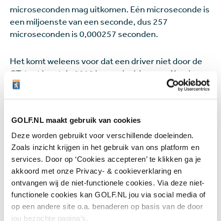
microseconden mag uitkomen. Eén microseconde is
een miljoenste van een seconde, dus 257
microseconden is 0,000257 seconden.
Het komt weleens voor dat een driver niet door de
CT-test komt. In 2019 kwam de driver van Xander
Schauffele tijdens The Open niet door de test en in
september 2019 waren dat er nog eens vijf: Corey
Conners, Jason Dufner, Mark Hubbard, Robert Streb
GOLF.NL maakt gebruik van cookies
en Michael Thompson. Recenter kwamen de drivers
van Rory McIlroy en Scottie Scheffler ook niet door
Deze worden gebruikt voor verschillende doeleinden.
de test, namelijk vorig jaar in de week voor het PGA
Zoals inzicht krijgen in het gebruik van ons platform en
Championship.
McIlroy reageerde daar later ook op
.
services. Door op ‘Cookies accepteren’ te klikken ga je
akkoord met onze Privacy- & cookieverklaring en
Wanneer testen de R&A en de
ontvangen wij de niet-functionele cookies. Via deze niet-
functionele cookies kan GOLF.NL jou via social media of
USGA drivers?
op een andere site o.a. benaderen op basis van de door
Tijdens The Open in 2019 op Carnoustie deed de
jou bezochte pagina’s.