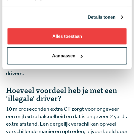
R&A voor het eerst een test. Om te zien of er
spelers zijn die met een driver spelen die 'illegaal' is,
Details tonen
controleren ze meestal op de dinsdag voor een
toernooi willekeurig 30 drivers. Er doen doorgaans
156 spelers mee aan een groot toernooi. De USGA
Alles toestaan
doet dit ook tijdens het US Open, net als de PGA of
America tijdens het PGA Championship. Meestal
Aanpassen
worden er geen mededelingen gedaan over welke
spelers er wel of niet door de test komen met hun
drivers.
Hoeveel voordeel heb je met een
'illegale' driver?
10 microseconden extra CT zorgt voor ongeveer
een mijl extra balsnelheid en dat is ongeveer 2 yards
extra afstand. Een dergelijk verschil kan op veel
verschillende manieren optreden, bijvoorbeeld door