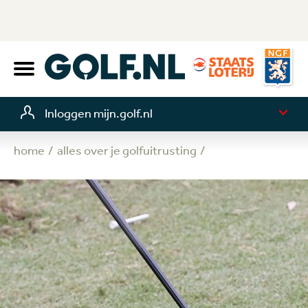
Inloggen mijn.golf.nl
home
alles over je golfuitrusting