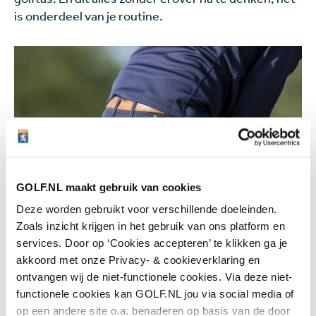
is onderdeel van je routine.
GOLF.NL maakt gebruik van cookies
Deze worden gebruikt voor verschillende doeleinden.
Beeld: Golfsupport.nl
Zoals inzicht krijgen in het gebruik van ons platform en
services. Door op ‘Cookies accepteren’ te klikken ga je
akkoord met onze Privacy- & cookieverklaring en
Wat doet Tiger Woods?
ontvangen wij de niet-functionele cookies. Via deze niet-
functionele cookies kan GOLF.NL jou via social media of
Hoewel ieder z'n eigen voorkeur heeft, zou je toch
op een andere site o.a. benaderen op basis van de door