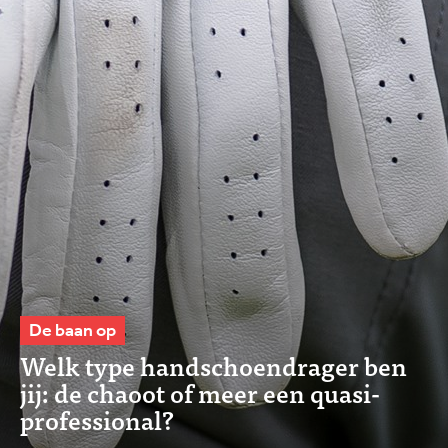
De baan op
Welk type handschoendrager ben
jij: de chaoot of meer een quasi-
professional?