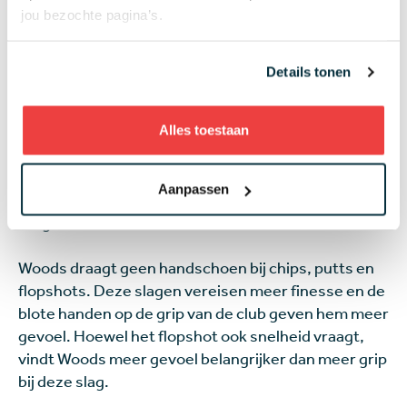
jou bezochte pagina’s.
met een schuin oog kunnen kijken naar hoe de beste
speler ooit, GOAT Tiger Woods, zijn handschoen
draagt. Hij analyseert immers alles en let op elk
Details tonen
detail om het beste uit zijn spel te halen. Woods
heeft een handschoen aan bij full swings, pitches en
bunkerslagen. Dit zijn slagen die je met veel
Alles toestaan
snelheid wil slaan en met een handschoen
bescherm je ten eerste je hand tegen blaren en ten
Aanpassen
tweede heb je net wat meer grip, zo heeft hij eens
toegelicht.
Woods draagt geen handschoen bij chips, putts en
flopshots. Deze slagen vereisen meer finesse en de
blote handen op de grip van de club geven hem meer
gevoel. Hoewel het flopshot ook snelheid vraagt,
vindt Woods meer gevoel belangrijker dan meer grip
bij deze slag.