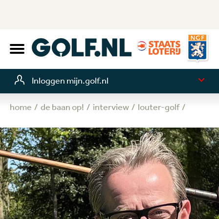
Inloggen mijn.golf.nl
home
de baan op!
interview
louter-golf