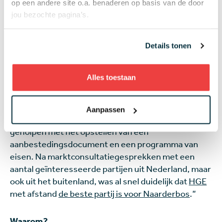
op een andere site o.a. benaderen op basis van de door
jou bezochte pagina’s.
De eerste holes van Golfbaan Naarderbos gaan
komende zomer weer open. De exploitatie is
gegund aan HGE van Hans Schaap, met dank aan
Details tonen
jou...
“Nou dat gaat wat ver, maar toen bekend werd dat
Alles toestaan
de Gemeente Gooise Meren de baan weer wilde
openen, hebben Michiel van der Vaart
(golfbaanarchitect), Hans Kok (Grasmeesters) en ik
Aanpassen
meteen contact gezocht. We hebben de gemeente
geholpen met het opstellen van een
aanbestedingsdocument en een programma van
eisen. Na marktconsultatiegesprekken met een
aantal geïnteresseerde partijen uit Nederland, maar
ook uit het buitenland, was al snel duidelijk dat
HGE
met afstand
de beste partij is voor Naarderbos
.”
Waarom?