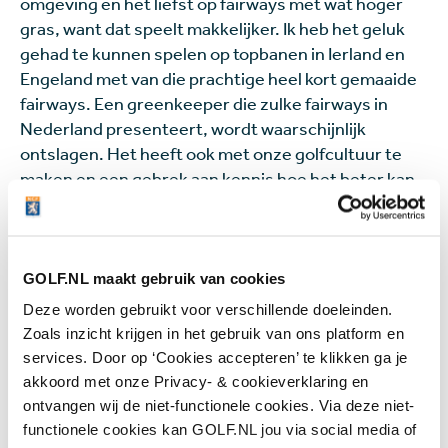
omgeving en het liefst op fairways met wat hoger
gras, want dat speelt makkelijker. Ik heb het geluk
gehad te kunnen spelen op topbanen in Ierland en
Engeland met van die prachtige heel kort gemaaide
fairways. Een greenkeeper die zulke fairways in
Nederland presenteert, wordt waarschijnlijk
ontslagen. Het heeft ook met onze golfcultuur te
maken en een gebrek aan kennis hoe het beter kan.
Ik noem dat ook wel ‘
Golf-IQ
’.”
Twee jaar terug ben je gestopt bij Golfpark De
GOLF.NL maakt gebruik van cookies
Biltse Duinen. Waarom?
“Het wereldje werd me na een jaar of zes toch te
Deze worden gebruikt voor verschillende doeleinden.
beperkt. We deden alles met een heel klein team en
Zoals inzicht krijgen in het gebruik van ons platform en
de doelgroep daar is vooral zestig jaar en nog een
services. Door op ‘Cookies accepteren’ te klikken ga je
flink stuk ouder. Ik miste de dynamiek, de
akkoord met onze Privacy- & cookieverklaring en
ontvangen wij de niet-functionele cookies. Via deze niet-
spannende gesprekken die ik gewend was van De
functionele cookies kan GOLF.NL jou via social media of
Lage Vuursche en heb mijn aandelen verkocht.”