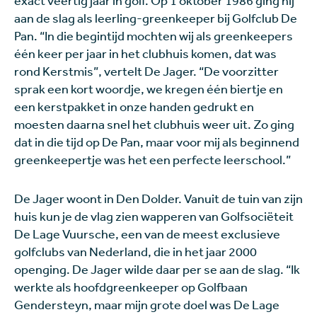
exact veertig jaar in golf. Op 1 oktober 1986 ging hij
aan de slag als leerling-greenkeeper bij Golfclub De
Pan. “In die begintijd mochten wij als greenkeepers
één keer per jaar in het clubhuis komen, dat was
rond Kerstmis”, vertelt De Jager. “De voorzitter
sprak een kort woordje, we kregen één biertje en
een kerstpakket in onze handen gedrukt en
moesten daarna snel het clubhuis weer uit. Zo ging
dat in die tijd op De Pan, maar voor mij als beginnend
greenkeepertje was het een perfecte leerschool.”
De Jager woont in Den Dolder. Vanuit de tuin van zijn
huis kun je de vlag zien wapperen van Golfsociëteit
De Lage Vuursche, een van de meest exclusieve
golfclubs van Nederland, die in het jaar 2000
openging. De Jager wilde daar per se aan de slag. “Ik
werkte als hoofdgreenkeeper op Golfbaan
Gendersteyn, maar mijn grote doel was De Lage