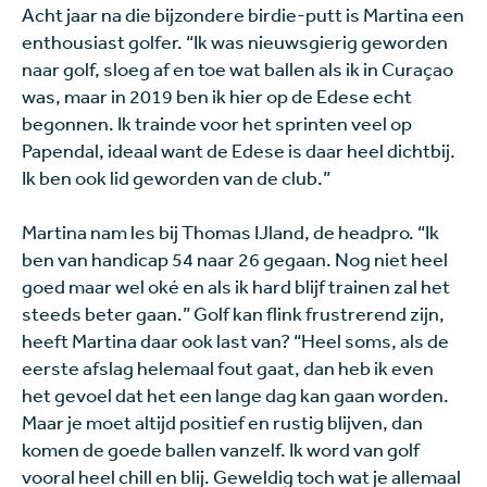
Acht jaar na die bijzondere birdie-putt is Martina een
enthousiast golfer. “Ik was nieuwsgierig geworden
naar golf, sloeg af en toe wat ballen als ik in Curaçao
was, maar in 2019 ben ik hier op de Edese echt
begonnen. Ik trainde voor het sprinten veel op
Papendal, ideaal want de Edese is daar heel dichtbij.
Ik ben ook lid geworden van de club.”
Martina nam les bij Thomas IJland, de headpro. “Ik
ben van handicap 54 naar 26 gegaan. Nog niet heel
goed maar wel oké en als ik hard blijf trainen zal het
steeds beter gaan.” Golf kan flink frustrerend zijn,
heeft Martina daar ook last van? “Heel soms, als de
eerste afslag helemaal fout gaat, dan heb ik even
het gevoel dat het een lange dag kan gaan worden.
Maar je moet altijd positief en rustig blijven, dan
komen de goede ballen vanzelf. Ik word van golf
vooral heel chill en blij. Geweldig toch wat je allemaal