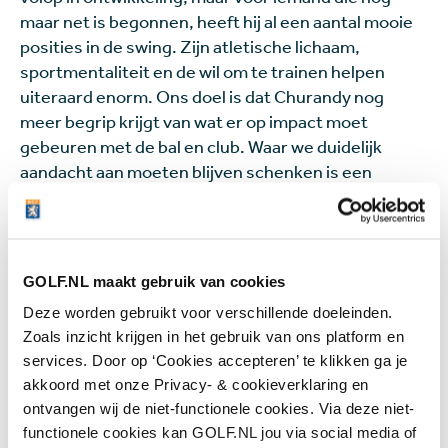
maar net is begonnen, heeft hij al een aantal mooie
posities in de swing. Zijn atletische lichaam,
sportmentaliteit en de wil om te trainen helpen
uiteraard enorm. Ons doel is dat Churandy nog
meer begrip krijgt van wat er op impact moet
gebeuren met de bal en club. Waar we duidelijk
aandacht aan moeten blijven schenken is een
betere lichaamsrotatie en beter gebruikmaken van
de grond.
Naast het werken aan de full swing zijn we veel bezig
GOLF.NL maakt gebruik van cookies
op en rond de green en binnen de honderd meter,
Deze worden gebruikt voor verschillende doeleinden.
om beter te kunnen scoren. Het liefst gaan we
Zoals inzicht krijgen in het gebruik van ons platform en
natuurlijk de baan in om te leren hoe je de holes slim
services. Door op ‘Cookies accepteren’ te klikken ga je
kunt spelen en om verschillende situaties te
akkoord met onze Privacy- & cookieverklaring en
trainen. Controle over de mate van afwijkingen naar
ontvangen wij de niet-functionele cookies. Via deze niet-
links en rechts is het belangrijkste om de baan te
functionele cookies kan GOLF.NL jou via social media of
kunnen spelen en te genieten van het spel. En