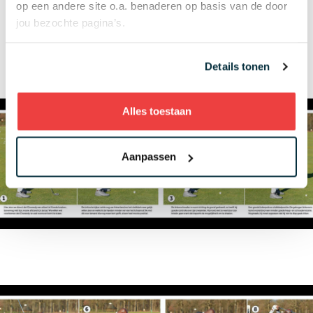
op een andere site o.a. benaderen op basis van de door
genieten van golf, dat is wat Churandy heel erg
jou bezochte pagina’s.
doet.”
Details tonen
Alles toestaan
Aanpassen