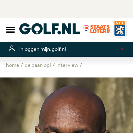
Inloggen mijn.golf.nl
home
de baan op!
interview