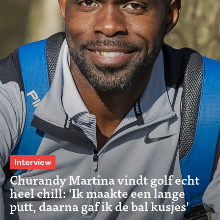
Interview
Churandy Martina vindt golf echt
heel chill: 'Ik maakte een lange
putt, daarna gaf ik de bal kusjes'