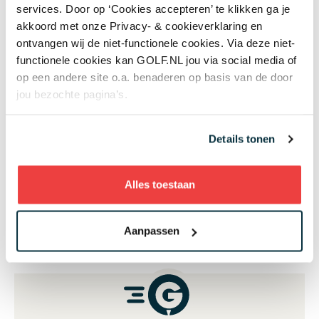
Stop en houd de adem vast.
services. Door op ‘Cookies accepteren’ te klikken ga je
VOEL de lichte spanning in de onderbuik.
akkoord met onze Privacy- & cookieverklaring en
Start de take-way en sla de bal.
ontvangen wij de niet-functionele cookies. Via deze niet-
Na balcontact adem je weer rustig door.
functionele cookies kan GOLF.NL jou via social media of
Evalueer
op een andere site o.a. benaderen op basis van de door
jou bezochte pagina’s.
In onderstaande video laat ik zien hoe je dit kunt
oefenen:
Details tonen
Wijzig je instelling
en accepteer marketing
cookies om deze inhoud te kunnen bekijken.
Alles toestaan
Aanpassen