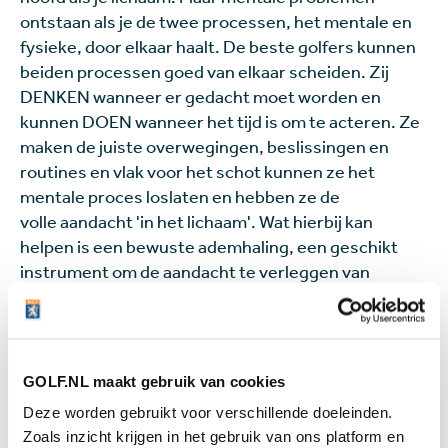
ontstaan als je de twee processen, het mentale en
fysieke, door elkaar haalt. De beste golfers kunnen
beiden processen goed van elkaar scheiden. Zij
DENKEN wanneer er gedacht moet worden en
kunnen DOEN wanneer het tijd is om te acteren. Ze
maken de juiste overwegingen, beslissingen en
routines en vlak voor het schot kunnen ze het
mentale proces loslaten en hebben ze de
volle aandacht 'in het lichaam'. Wat hierbij kan
helpen is een bewuste ademhaling, een geschikt
instrument om de aandacht te verleggen van
denken (hoofd) naar doen (lichaam). Probeer het
volgende eens uit
op de green
.
Doe je routine en adresseer
GOLF.NL maakt gebruik van cookies
Adem uit totdat er nog een klein beetje lucht in
Deze worden gebruikt voor verschillende doeleinden.
de longen zit.
Zoals inzicht krijgen in het gebruik van ons platform en