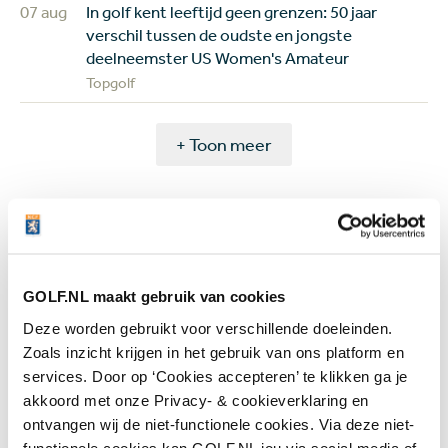
07 aug
In golf kent leeftijd geen grenzen: 50 jaar
verschil tussen de oudste en jongste
deelneemster US Women's Amateur
Topgolf
+ Toon meer
Meest gelezen
GOLF.NL maakt gebruik van cookies
Handen andersom: volgens Joost
Deze worden gebruikt voor verschillende doeleinden.
Luiten echt de makkelijkste
Zoals inzicht krijgen in het gebruik van ons platform en
manier om te chippen
services. Door op ‘Cookies accepteren’ te klikken ga je
4 augustus 2026
Instructie
akkoord met onze Privacy- & cookieverklaring en
ontvangen wij de niet-functionele cookies. Via deze niet-
functionele cookies kan GOLF.NL jou via social media of