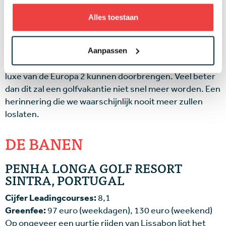
volgende ochtend wakker te worden in een andere
haven voor een nieuw golf- avontuur. Eenmaal op de
Alles toestaan
kade van Ibiza, klaar voor onze reis naar huis, kijken we
in weemoed naar het enorme gevaarte dat achter ons
met vuistdikke touwen ligt afgemeerd. We hadden
Aanpassen
zonder problemen nog een week in de comfortabele
luxe van de Europa 2 kunnen doorbrengen. Veel beter
dan dit zal een golfvakantie niet snel meer worden. Een
herinnering die we waarschijnlijk nooit meer zullen
loslaten.
DE BANEN
PENHA LONGA GOLF RESORT
SINTRA, PORTUGAL
Cijfer Leadingcourses:
8,1
Greenfee:
97 euro (weekdagen), 130 euro (weekend)
Op ongeveer een uurtje rijden van Lissabon ligt het