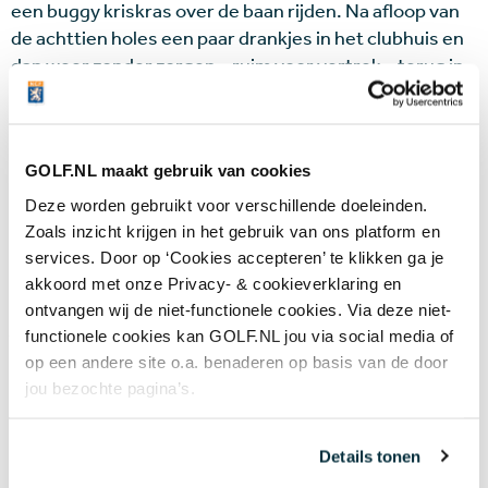
een buggy kriskras over de baan rijden. Na afloop van
de achttien holes een paar drankjes in het clubhuis en
dan weer zonder zorgen – ruim voor vertrek – terug in
de bus naar de boot. De clubs worden opgeslagen en
voor je schoongemaakt, de golfschoenen desgewenst
gepoetst.
GOLF.NL maakt gebruik van cookies
IN WEEMOED
Deze worden gebruikt voor verschillende doeleinden.
Zoals inzicht krijgen in het gebruik van ons platform en
Toegegeven, goedkoop is het niet. Voor een groeps-
services. Door op ‘Cookies accepteren’ te klikken ga je
programma golf betaal je circa 950 euro extra. Ook dat
akkoord met onze Privacy- & cookieverklaring en
is een kwestie van loslaten, want voor dit bedrag word
ontvangen wij de niet-functionele cookies. Via deze niet-
je behandeld als een ware VIP en golf je drie dagen
functionele cookies kan GOLF.NL jou via social media of
zonder organisatorische zorgen op een aantal
op een andere site o.a. benaderen op basis van de door
prachtige banen. Het ene moment sta je tussen de
jou bezochte pagina’s.
rollende heuvels van Cadiz ballen te putten, een paar
uur later heb je een 360 graden uitzicht op de
Details tonen
azuurblauwe golven van de Middellandse Zee, om de