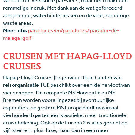
We noteren veel korte par-vier’s, maar het maakt een
rommelige indruk. Met dank aan de wat geforceerd
aangelegde, waterhindernissen en de vele, zanderige
waste areas.
Meer info:
parador.es/en/paradores/ parador-de-
malaga-golf
CRUISEN MET HAPAG-LLOYD
CRUISES
Hapag-Lloyd Cruises (tegenwoordig in handen van
reisorganisatie TUI) beschikt over een kleine vloot van
vier schepen. De compacte MS Hanseatic en MS
Bremen worden vooral ingezet bij avontuurlijke
expedities, de grotere MS Europa biedt maximaal
vierhonderd gasten een klassieke, meer traditionele
cruisebeleving. Ook op de Europa 2 is alles gericht op
vijf-sterren- plus-luxe, maar dan in een meer