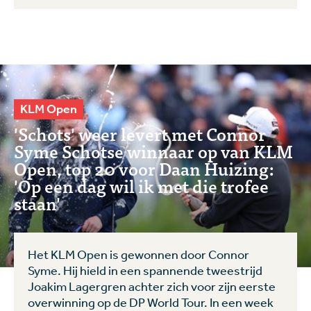
KLM Open
'Schots' weer levert met Connor
Syme Schotse winnaar op van KLM
Open, top 20 voor Daan Huizing:
'Op een dag wil ik met die trofee
staan'
Het KLM Open is gewonnen door Connor
Syme. Hij hield in een spannende tweestrijd
Joakim Lagergren achter zich voor zijn eerste
overwinning op de DP World Tour. In een week