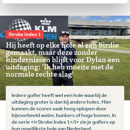
Stroke Index 1
Hij heeft op elke hole al een birdie
gemaakt, maar deze zonder
hindernissen blijft voor Dylan een
uitdaging: 'Ik heb moeite met de
normale rechte slag'
Iedere golfer heeft wel een hole waarbij de
uitdaging groter is dan bij andere holes. Hier
kunnen de scores vaak hoog oplopen door
bijvoorbeeld water, bunkers of hoge bomen. In
de serie <i>Stroke Index 1</i> zie je golfers op
hun moeilijkste hole van Nederland.