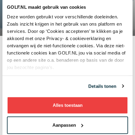
de langste play-off ooit op de tour
tot een verhoogde prijzenpot
GOLF.NL maakt gebruik van cookies
Deze worden gebruikt voor verschillende doeleinden.
Zoals inzicht krijgen in het gebruik van ons platform en
Van een iconische play-off in stormachtig weer
services. Door op ‘Cookies accepteren’ te klikken ga je
tot het debuut van een 14-jarig talent: het KLM
akkoord met onze Privacy- & cookieverklaring en
Open kent een rijke geschiedenis vol
ontvangen wij de niet-functionele cookies. Via deze niet-
memorabele momenten. Dit jaar beleeft het
functionele cookies kan GOLF.NL jou via social media of
toernooi zijn 105de editie, met een hoofdrol
op een andere site o.a. benaderen op basis van de door
voor de stad Amsterdam, die 750 jaar bestaat,
jou bezochte pagina’s.
én een verhoogde prijzenpot. We nemen je
mee in 'de getallen' van het KLM Open, dat van
5 tot en met 8 juni gehouden wordt op The
Details tonen
International.
Alles toestaan
Lees meer
Aanpassen