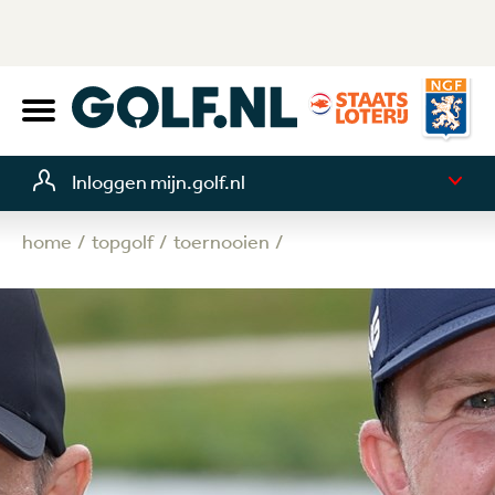
Inloggen mijn.golf.nl
home
topgolf
toernooien