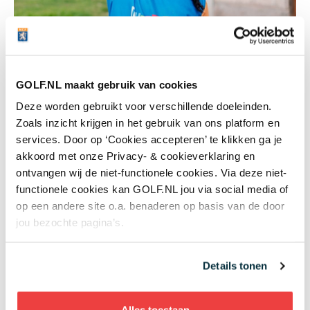
GOLF.NL maakt gebruik van cookies
NGF Familietoernooi
Deze worden gebruikt voor verschillende doeleinden.
Zoals inzicht krijgen in het gebruik van ons platform en
Dit jaar gaat voor het eerst de hele opbrengst van
services. Door op ‘Cookies accepteren’ te klikken ga je
het NGF Familietoernooi naar Plan International. Het
akkoord met onze Privacy- & cookieverklaring en
bedrag schommelt ieder jaar rond de € 20.000, een
ontvangen wij de niet-functionele cookies. Via deze niet-
fantastische jaarlijkse bijdrage van alle
functionele cookies kan GOLF.NL jou via social media of
deelnemende clubs voor dit bijzondere doel.
op een andere site o.a. benaderen op basis van de door
jou bezochte pagina’s.
Dutch Ladies Open
Plan International is ook verbonden aan het Dutch
Details tonen
Ladies Open. Het toernooi, dat onderdeel is van de
Ladies European Tour, trekt veel bezoekers en
Alles toestaan