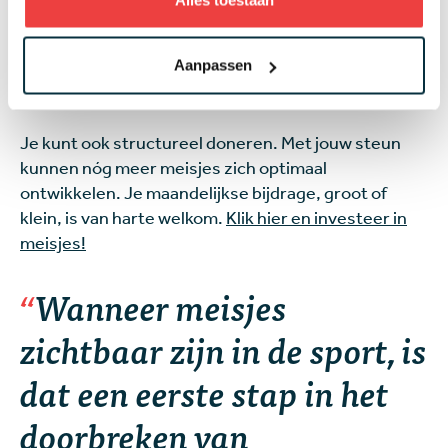
iedereen krijgt de mogelijkheid om een bijdrage te
leveren. Bezoekers kunnen tijdens het reserveren
van hun tickets een vrijwillige donatie doen aan dit
Aanpassen
goede doel.
Je kunt ook structureel doneren. Met jouw steun
kunnen nóg meer meisjes zich optimaal
ontwikkelen. Je maandelijkse bijdrage, groot of
klein, is van harte welkom.
Klik hier en investeer in
meisjes!
Wanneer meisjes
zichtbaar zijn in de sport, is
dat een eerste stap in het
doorbreken van