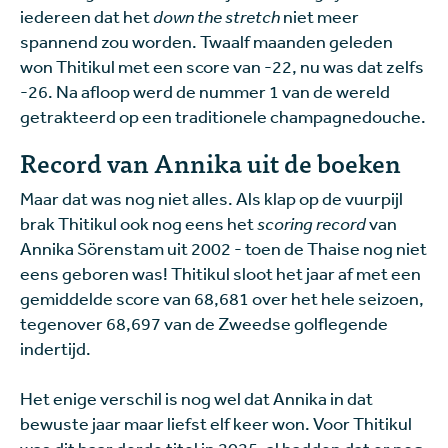
iedereen dat het
down the stretch
niet meer
spannend zou worden. Twaalf maanden geleden
won Thitikul met een score van -22, nu was dat zelfs
-26. Na afloop werd de nummer 1 van de wereld
getrakteerd op een traditionele champagnedouche.
Record van Annika uit de boeken
Maar dat was nog niet alles. Als klap op de vuurpijl
brak Thitikul ook nog eens het
scoring record
van
Annika Sörenstam uit 2002 - toen de Thaise nog niet
eens geboren was! Thitikul sloot het jaar af met een
gemiddelde score van 68,681 over het hele seizoen,
tegenover 68,697 van de Zweedse golflegende
indertijd.
Het enige verschil is nog wel dat Annika in dat
bewuste jaar maar liefst elf keer won. Voor Thitikul
was dit haar derde titel in 2025, al hadden dat er nog