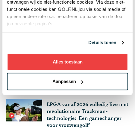
ontvangen wij de niet-functionele cookies. Via deze niet-
Surratt op drie slagen, met in de top 10 ook nog
functionele cookies kan GOLF.NL jou via social media of
mannen als Tyrrell Hatton, Dean Burmester, Adrian
op een andere site o.a. benaderen op basis van de door
Meronk en Anthony Kim.
jou bezochte pagina’s.
Scott Vincent uit Zimbabwe en de Japanner Yosuke
Details tonen
Asaji verschaften zichzelf via de ranking van de
International Series toegang tot LIV Golf in 2026.
Alles toestaan
Wijzig je instelling
en accepteer marketing
cookies om deze inhoud te kunnen bekijken.
Gerelateerd
Aanpassen
LPGA vanaf 2026 volledig live met
revolutionaire Trackman-
technologie: 'Een gamechanger
voor vrouwengolf'