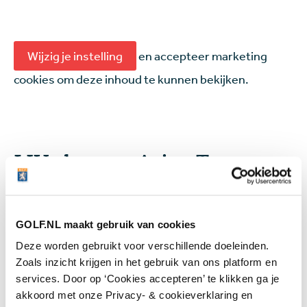
Wijzig je instelling
en accepteer marketing
cookies om deze inhoud te kunnen bekijken.
LIV-show op Asian Tour
Toptalent Josele Ballester hield dit weekend een
hele rits aan LIV-collega's achter zich op weg naar de
zege in de Saudi International. Voor de voormalig US
GOLF.NL maakt gebruik van cookies
Amateur-winnaar, die eerder dit jaar een kaart voor
Deze worden gebruikt voor verschillende doeleinden.
de Korn Ferry Tour afsloeg ten faveure van een
Zoals inzicht krijgen in het gebruik van ons platform en
contract bij LIV, betekende dat zijn eerste officiële
services. Door op ‘Cookies accepteren’ te klikken ga je
zege als professional. Op Riyadh Golf Club hield de
akkoord met onze Privacy- & cookieverklaring en
22-jarige Spanjaard de één jaar jongere Caleb