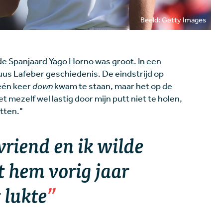
Beeld: Getty Images
de Spanjaard Yago Horno was groot. In een
us Lafeber geschiedenis. De eindstrijd op
 één keer
down
kwam te staan, maar het op de
t mezelf wel lastig door mijn putt niet te holen,
utten."
 vriend en ik wilde
 hem vorig jaar
 lukte