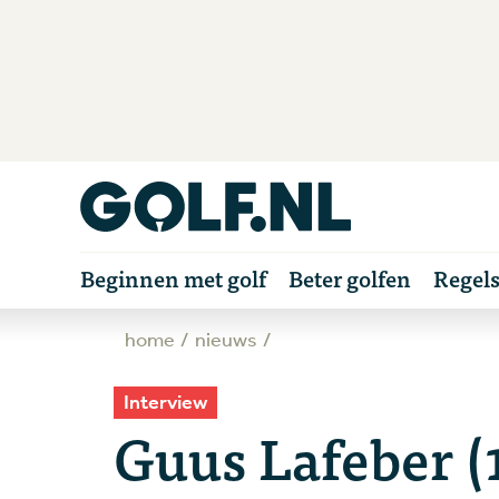
Beginnen met golf
Beter golfen
Regel
home
nieuws
Interview
Guus Lafeber (1