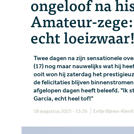
ongeloof na hi
Amateur-zege: 
echt loeizwaar!
Twee dagen na zijn sensationele ove
(17) nog maar nauwelijks wat hij hee
ooit won hij zaterdag het prestigie
de felicitaties blijven binnenstromen,
afgelopen dagen heeft beleefd. "Ik s
García, echt heel tof!"
18 augustus 2025 - 15:26
Eefje Bijnen-Kievi