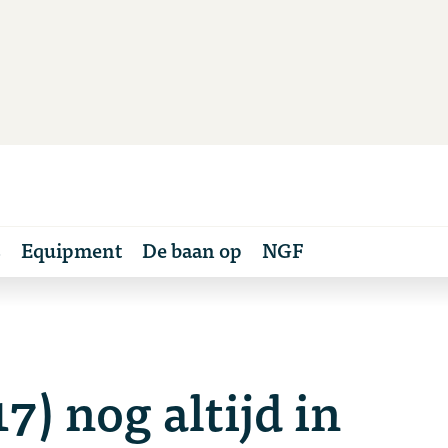
s
Equipment
De baan op
NGF
7) nog altijd in