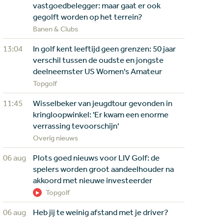
vastgoedbelegger: maar gaat er ook
gegolft worden op het terrein?
Banen & Clubs
13:04
In golf kent leeftijd geen grenzen: 50 jaar
verschil tussen de oudste en jongste
deelneemster US Women's Amateur
Topgolf
11:45
Wisselbeker van jeugdtour gevonden in
kringloopwinkel: 'Er kwam een enorme
verrassing tevoorschijn'
Overig nieuws
06 aug
Plots goed nieuws voor LIV Golf: de
spelers worden groot aandeelhouder na
akkoord met nieuwe investeerder
Topgolf
06 aug
Heb jij te weinig afstand met je driver?