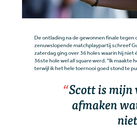
De ontlading na de gewonnen finale tegen 
zenuwslopende matchplaypartij schreef Gu
zaterdag ging over 36 holes waarin hij niet
36ste hole wel
all square
werd. "Ik maakte he
terwijl ik het hele toernooi goed stond te p
Scott is mijn
afmaken wat
niet