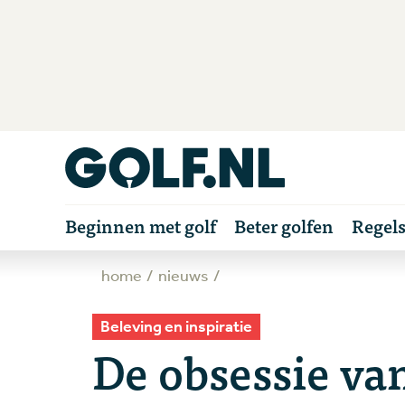
Beginnen met golf
Beter golfen
Regel
home
nieuws
Beleving en inspiratie
De obsessie va