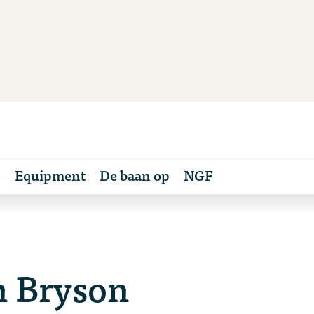
s
Equipment
De baan op
NGF
n Bryson