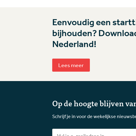
Eenvoudig een startti
bijhouden? Download
Nederland!
Lees meer
Op de hoogte blijven van
Schrijf je in voor de wekelijkse nieuwsb