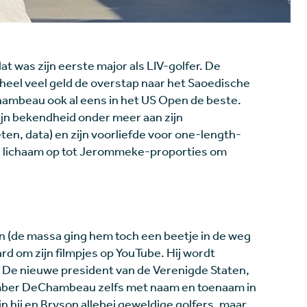
 was zijn eerste major als LIV-golfer. De
heel veel geld de overstap naar het Saoedische
eChambeau ook al eens in het US Open de beste.
zijn bekendheid onder meer aan zijn
en, data) en zijn voorliefde voor one-length-
ijn lichaam op tot Jerommeke-proporties om
n (de massa ging hem toch een beetje in de weg
rd om zijn filmpjes op YouTube. Hij wordt
De nieuwe president van de Verenigde Staten,
ember DeChambeau zelfs met naam en toenaam in
n hij en Bryson allebei geweldige golfers, maar