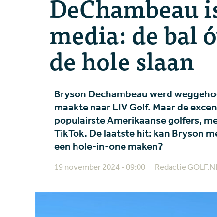
DeChambeau is 
media: de bal óv
de hole slaan
Bryson Dechambeau werd weggehoond
maakte naar LIV Golf. Maar de excen
populairste Amerikaanse golfers, me
TikTok. De laatste hit: kan Bryson met
een hole-in-one maken?
19 november 2024 - 09:00
Redactie GOLF.N