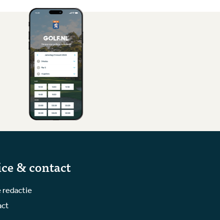
ice & contact
 redactie
act