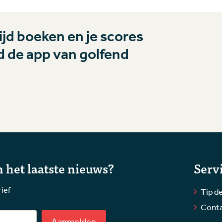
jd boeken en je scores
 de app van golfend
 het laatste nieuws?
Serv
rief
Tip de
Cont
Aanmelden