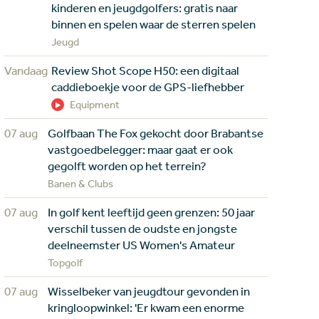
kinderen en jeugdgolfers: gratis naar
binnen en spelen waar de sterren spelen
Jeugd
Vandaag
Review Shot Scope H50: een digitaal
caddieboekje voor de GPS-liefhebber
Equipment
07 aug
Golfbaan The Fox gekocht door Brabantse
vastgoedbelegger: maar gaat er ook
gegolft worden op het terrein?
Banen & Clubs
07 aug
In golf kent leeftijd geen grenzen: 50 jaar
verschil tussen de oudste en jongste
deelneemster US Women's Amateur
Topgolf
07 aug
Wisselbeker van jeugdtour gevonden in
kringloopwinkel: 'Er kwam een enorme