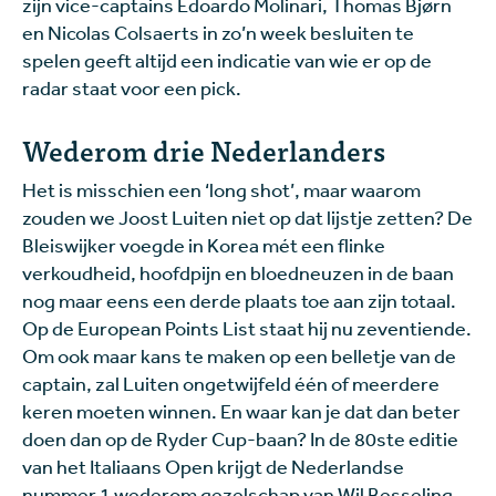
zijn vice-captains Edoardo Molinari, Thomas Bjørn
en Nicolas Colsaerts in zo’n week besluiten te
spelen geeft altijd een indicatie van wie er op de
radar staat voor een pick.
Wederom drie Nederlanders
Het is misschien een ‘long shot’, maar waarom
zouden we Joost Luiten niet op dat lijstje zetten? De
Bleiswijker voegde in Korea mét een flinke
verkoudheid, hoofdpijn en bloedneuzen in de baan
nog maar eens een derde plaats toe aan zijn totaal.
Op de European Points List staat hij nu zeventiende.
Om ook maar kans te maken op een belletje van de
captain, zal Luiten ongetwijfeld één of meerdere
keren moeten winnen. En waar kan je dat dan beter
doen dan op de Ryder Cup-baan? In de 80ste editie
van het Italiaans Open krijgt de Nederlandse
nummer 1 wederom gezelschap van Wil Besseling