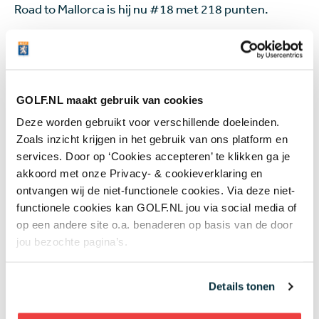
Road to Mallorca is hij nu #18 met 218 punten.
Oceaanbaan
Vince van Veen slaagde er in drie toernooien nog
helemaal niet in punten te vergaren voor de
GOLF.NL maakt gebruik van cookies
jaarranglijst, dus de cut halen in de UAE Challenge
Deze worden gebruikt voor verschillende doeleinden.
zou al heel goed zijn voor het vertrouwen. Dat moet
Zoals inzicht krijgen in het gebruik van ons platform en
dan gebeuren op Saadiyat Beach Golf Club, een door
services. Door op ‘Cookies accepteren’ te klikken ga je
Gary Player ontworpen ‘oceaanbaan’ die mede door
akkoord met onze Privacy- & cookieverklaring en
de duinen een wat links-achtig uiterlijk heeft. Op de
ontvangen wij de niet-functionele cookies. Via deze niet-
foto’s ziet de baan er in ieder geval uit om door een
functionele cookies kan GOLF.NL jou via social media of
ringetje te halen. Op Saadiyat Island, een kilometer
op een andere site o.a. benaderen op basis van de door
of tien ten noordoosten van hartje Abu Dhabi,
jou bezochte pagina’s.
hebben we ook weer de nodige spelers in het veld
die in het verleden naam maakten op de DP World
Tour maar nu een trapje zijn gezakt. Denk daarbij aan
Details tonen
David Drysdale, Matteo Manassero, Alejandro