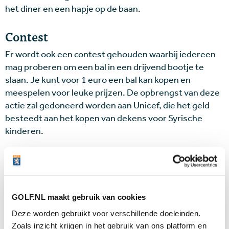
het diner en een hapje op de baan.
Contest
Er wordt ook een contest gehouden waarbij iedereen
mag proberen om een bal in een drijvend bootje te
slaan. Je kunt voor 1 euro een bal kan kopen en
meespelen voor leuke prijzen. De opbrengst van deze
actie zal gedoneerd worden aan Unicef, die het geld
besteedt aan het kopen van dekens voor Syrische
kinderen.
Inschrijven
Voor zowel de wedstrijd als de clinic kan men zich tot 1
april 2017 inschrijven via de website
nine-iron-
GOLF.NL maakt gebruik van cookies
golf.com
. Meer informatie:
semslanden.nl
.
Deze worden gebruikt voor verschillende doeleinden.
Zoals inzicht krijgen in het gebruik van ons platform en