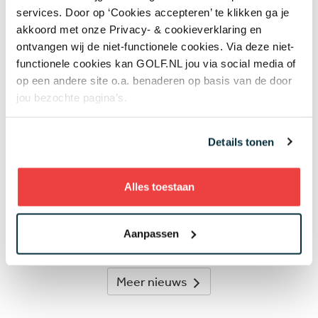
services. Door op ‘Cookies accepteren’ te klikken ga je
akkoord met onze Privacy- & cookieverklaring en
ontvangen wij de niet-functionele cookies. Via deze niet-
Laatste nieuws
functionele cookies kan GOLF.NL jou via social media of
op een andere site o.a. benaderen op basis van de door
jou bezochte pagina’s.
Van der Vight eindigt bij beste 15 op
HotelPlanner Tour, Hull verliest maand voor
Solheim Cup titanenstrijd met supertalent
09 AUG
Details tonen
Golfbaan The Fox gekocht door Brabantse
vastgoedbelegger: maar gaat er ook gegolft
worden op het terrein?
Alles toestaan
07 AUG
In golf kent leeftijd geen grenzen: 50 jaar
verschil tussen de oudste en jongste
Aanpassen
deelneemster US Women's Amateur
07 AUG
Meer nieuws