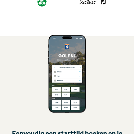
Eenvoudig een starttijd boeken en je