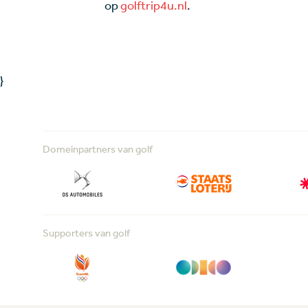
op
golftrip4u.nl
.
}
Domeinpartners van golf
Supporters van golf