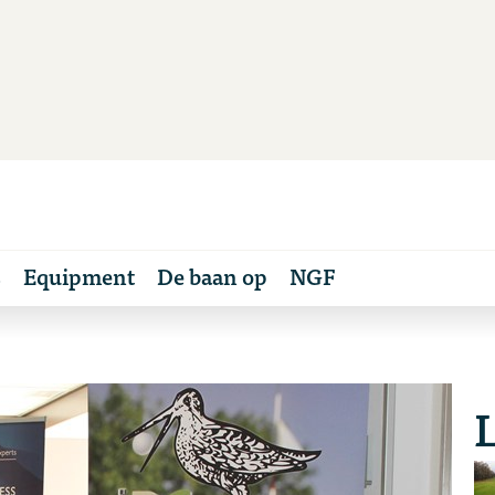
s
Equipment
De baan op
NGF