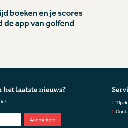
jd boeken en je scores
 de app van golfend
 het laatste nieuws?
Serv
rief
Tip de
Cont
Aanmelden