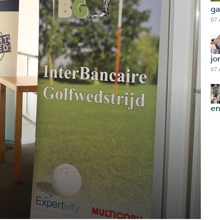
ga
07
jo
07
en