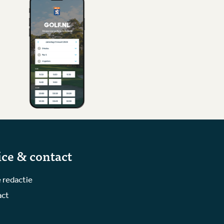
ice & contact
 redactie
act