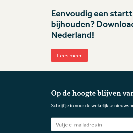
Eenvoudig een startti
bijhouden? Download
Nederland!
Lees meer
Op de hoogte blijven van
Schrijf je in voor de wekelijkse nieuwsb