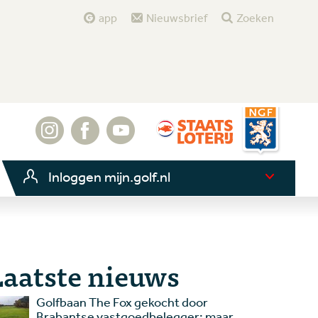
app
Nieuwsbrief
Zoeken
Inloggen mijn.golf.nl
Laatste nieuws
Golfbaan The Fox gekocht door
Brabantse vastgoedbelegger: maar