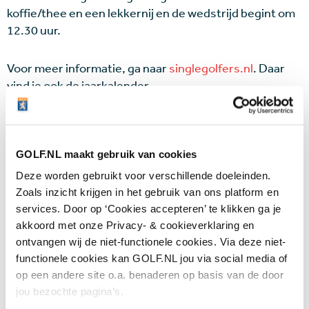
koffie/thee en een lekkernij en de wedstrijd begint om
12.30 uur.
Voor meer informatie, ga naar
singlegolfers.nl
. Daar
vind je ook de jaarkalender.
GOLF.NL maakt gebruik van cookies
Wijzig je instelling
en accepteer marketing
Deze worden gebruikt voor verschillende doeleinden.
cookies om deze inhoud te kunnen bekijken.
Zoals inzicht krijgen in het gebruik van ons platform en
services. Door op ‘Cookies accepteren’ te klikken ga je
akkoord met onze Privacy- & cookieverklaring en
Laatste nieuws
ontvangen wij de niet-functionele cookies. Via deze niet-
functionele cookies kan GOLF.NL jou via social media of
Van der Vight eindigt bij beste 15 op
op een andere site o.a. benaderen op basis van de door
HotelPlanner Tour, Hull verliest maand voor
jou bezochte pagina’s.
Solheim Cup titanenstrijd met supertalent
09 AUG