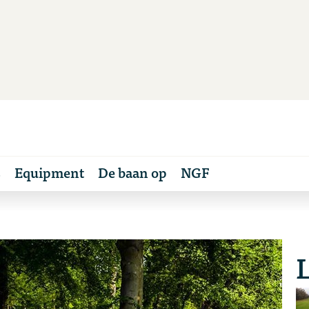
s
Equipment
De baan op
NGF