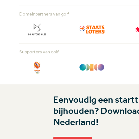
Domeinpartners van golf
Supporters van golf
Eenvoudig een startti
bijhouden? Download
Nederland!