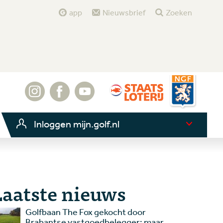
app
Nieuwsbrief
Zoeken
Inloggen mijn.golf.nl
Laatste nieuws
Golfbaan The Fox gekocht door
Brabantse vastgoedbelegger: maar