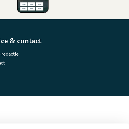
ice & contact
 redactie
act