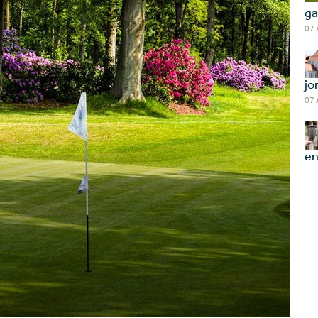
ga
07
jo
07
en