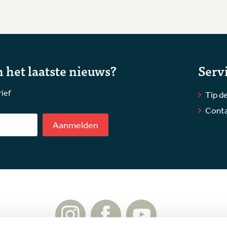
 het laatste nieuws?
Serv
rief
Tip de
Cont
Aanmelden