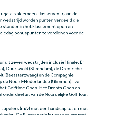
tugal als algemeen klassement gaan de
er wedstrijd worden punten verdeeld die
e standen in het klassement open en
finaledag bonuspunten te verdienen voor de
r uit zeven wedstrijden inclusief finale. Er
ca), Duurswold (Steendam), de Drentsche
olt (Beetsterzwaag) en de Compagnie
 op de Noord-Nederlandse (Glimmen). De
t het Golftime Open. Het Drents Open en
 onderdeel uit van de Noordelijke Golf Tour.
. Spelers (m/v) met een handicap tot en met
rokeplay. De B-categorie is voor spelers met