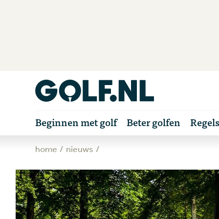
Beginnen met golf
Beter golfen
Regel
home
nieuws