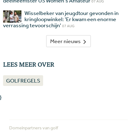
deelneemster US Women's Amateur
07 AUG
Wisselbeker van jeugdtour gevonden in
kringloopwinkel: 'Er kwam een enorme
verrassing tevoorschijn'
07 AUG
Meer nieuws
LEES MEER OVER
GOLFREGELS
}
Domeinpartners van golf