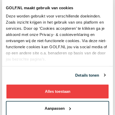
Dat Frittelli goed kan spelen - met of zonder kompas -
heeft hij inmiddels wel bewezen. De 27-jarige Zuid-
GOLF.NL maakt gebruik van cookies
Afrikaan, die op de University of Texas met Jordan
Deze worden gebruikt voor verschillende doeleinden.
Spieth in een team zat, heeft in 2017 twee zeges op de
Zoals inzicht krijgen in het gebruik van ons platform en
European Tour geboekt. Daarvoor won hij al twee keer
services. Door op ‘Cookies accepteren’ te klikken ga je
op de Challenge Tour.
akkoord met onze Privacy- & cookieverklaring en
ontvangen wij de niet-functionele cookies. Via deze niet-
Reacties
functionele cookies kan GOLF.NL jou via social media of
op een andere site o.a. benaderen op basis van de door
Denk je dat een kompas hulp biedt? Zou het niet alleen
jou bezochte pagina’s.
maar tot slow play leiden? Ben je voor of tegen
technologische zaken in de golftas, zoals een kompas
Details tonen
of een afstandsmeter (laser)? Laat weten wat je vindt.
Plaats een reactie onderaan deze pagina of
mail
redactie@golf.nl
.
Alles toestaan
Cornelius per mail: 'Ik denk dat het niet mag worden
Aanpassen
toegestaan. Het kompas kan worden gebruikt om de