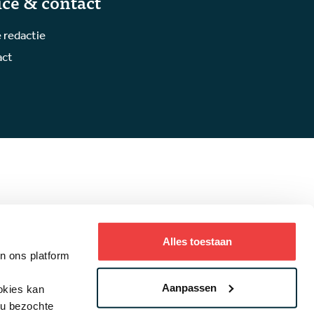
ice & contact
 redactie
act
Alles toestaan
an ons platform
ystatement
Aanpassen
ookies kan
ou bezochte