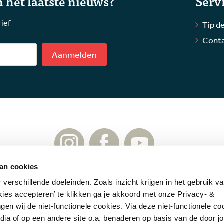
 het laatste nieuws?
Serv
rief
Tip de
Cont
Aanmelden
an cookies
verschillende doeleinden. Zoals inzicht krijgen in het gebruik v
f.nl
Contact
Cookies
Copyrights
Disclaimer
Privac
kies accepteren’ te klikken ga je akkoord met onze Privacy- &
gen wij de niet-functionele cookies. Via deze niet-functionele c
dia of op een andere site o.a. benaderen op basis van de door j