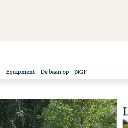
s
Equipment
De baan op
NGF