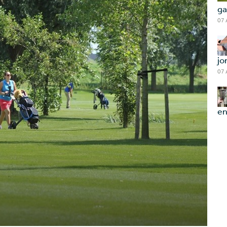
ga
07
jo
07
en