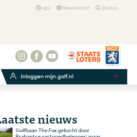
app
Nieuwsbrief
Zoeken
Inloggen mijn.golf.nl
Laatste nieuws
Golfbaan The Fox gekocht door
Brabantse vastgoedbelegger: maar