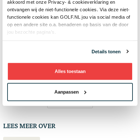
akkoord met onze Privacy- & cookieverklaring en
Laatste nieuws
ontvangen wij de niet-functionele cookies. Via deze niet-
functionele cookies kan GOLF.NL jou via social media of
'Mag ik nog steeds drie minuten zoeken als we
op een andere site o.a. benaderen op basis van de door
het op de tee al eens zijn dat mijn bal in de
jou bezochte pagina’s.
hindernis ligt?'
05 AUG
Wie is de captain van Team Europa?
Details tonen
Negenvoudig speelster en drievoudig
majorwinnares Anna Nordqvist ademt de Solheim Cup
05 AUG
Alles toestaan
Review van Netflix-serie The Hawk: binnen
vijf minuten weet je genoeg
05 AUG
Aanpassen
Meer nieuws
LEES MEER OVER