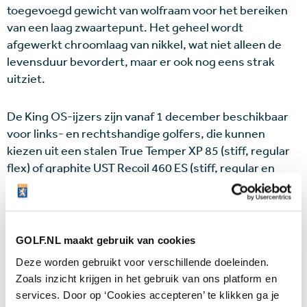
toegevoegd gewicht van wolfraam voor het bereiken
van een laag zwaartepunt. Het geheel wordt
afgewerkt chroomlaag van nikkel, wat niet alleen de
levensduur bevordert, maar er ook nog eens strak
uitziet.
De King OS-ijzers zijn vanaf 1 december beschikbaar
voor links- en rechtshandige golfers, die kunnen
kiezen uit een stalen True Temper XP 85 (stiff, regular
flex) of graphite UST Recoil 460 ES (stiff, regular en
light flex) shaft.
Prijzen set met 7 ijzers (5-PW, SW):
1099 euro (staal),
1199 euro (graphite)
GOLF.NL maakt gebruik van cookies
Deze worden gebruikt voor verschillende doeleinden.
Meer info:
Cobragolf.com
Zoals inzicht krijgen in het gebruik van ons platform en
services. Door op ‘Cookies accepteren’ te klikken ga je