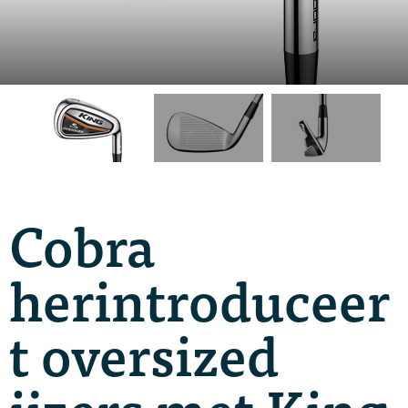
Cobra
herintroduceer
t oversized
ijzers met King