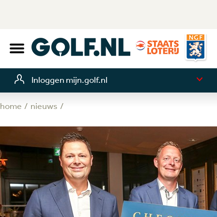
Inloggen mijn.golf.nl
home
nieuws