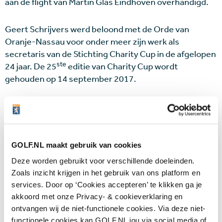
aan de flight van Martin Glas Eindhoven overhandigd.
Geert Schrijvers werd beloond met de Orde van
Oranje-Nassau voor onder meer zijn werk als
secretaris van de Stichting Charity Cup in de afgelopen
ste
24 jaar. De 25
editie van Charity Cup wordt
gehouden op 14 september 2017.
Meer informatie:
charitycup.nl
.
GOLF.NL maakt gebruik van cookies
Deze worden gebruikt voor verschillende doeleinden.
Laatste nieuws
Zoals inzicht krijgen in het gebruik van ons platform en
services. Door op ‘Cookies accepteren’ te klikken ga je
De nieuwe generatie klopt op de deur: 17-
akkoord met onze Privacy- & cookieverklaring en
jarige sterren Huang en Talley schitteren met
ontvangen wij de niet-functionele cookies. Via deze niet-
bijzondere titels
10 AUG
functionele cookies kan GOLF.NL jou via social media of