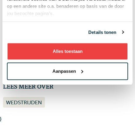
Wéér wint een jonkie op de PGA Tour, maar
op een andere site o.a. benaderen op basis van de door
zijn moeder brengt Michael Brennan (24) het
jou bezochte pagina’s.
mooiste nieuws: 'Oh mijn God, we gaan naar de
Masters!'
10 AUG
Details tonen
Van der Vight in top 15 op HotelPlanner
Tour, Hull verliest een maand voor Solheim
Cup titanenstrijd met supertalent
09 AUG
Alles toestaan
Meer nieuws
Aanpassen
LEES MEER OVER
WEDSTRIJDEN
}