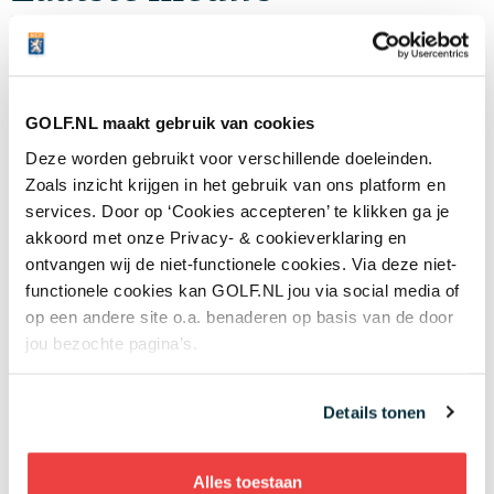
Plots goed nieuws voor LIV Golf: de spelers
worden groot aandeelhouder na akkoord met
nieuwe investeerder
06 AUG
'Mag ik nog steeds drie minuten zoeken als we
GOLF.NL maakt gebruik van cookies
het op de tee al eens zijn dat mijn bal in de
hindernis ligt?'
Deze worden gebruikt voor verschillende doeleinden.
05 AUG
Zoals inzicht krijgen in het gebruik van ons platform en
Wie is de captain van Team Europa?
services. Door op ‘Cookies accepteren’ te klikken ga je
Negenvoudig speelster en drievoudig
akkoord met onze Privacy- & cookieverklaring en
majorwinnares Anna Nordqvist ademt de Solheim Cup
ontvangen wij de niet-functionele cookies. Via deze niet-
05 AUG
functionele cookies kan GOLF.NL jou via social media of
op een andere site o.a. benaderen op basis van de door
Meer nieuws
jou bezochte pagina’s.
LEES MEER OVER
Details tonen
WEDSTRIJDEN
Alles toestaan