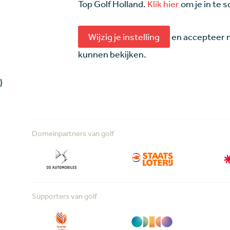
Top Golf Holland.
Klik hier
om je in te s
Wijzig je instelling
en accepteer m
kunnen bekijken.
}
Domeinpartners van golf
Supporters van golf