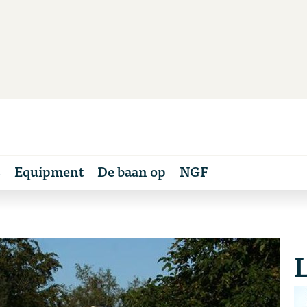
s
Equipment
De baan op
NGF