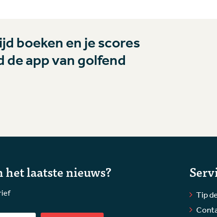
jd boeken en je scores
 de app van golfend
 het laatste nieuws?
Serv
rief
Tip de
Cont