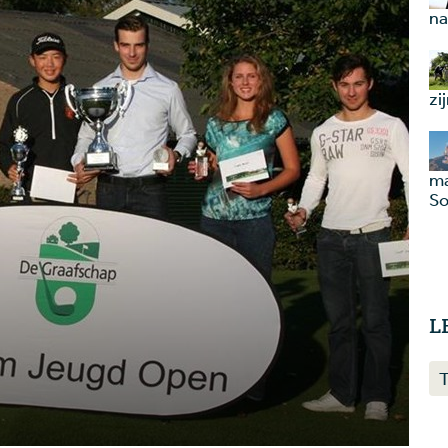
na
zi
ma
So
L