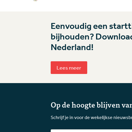
Eenvoudig een startti
bijhouden? Download
Nederland!
Lees meer
Op de hoogte blijven van
Schrijf je in voor de wekelijkse nieuwsb