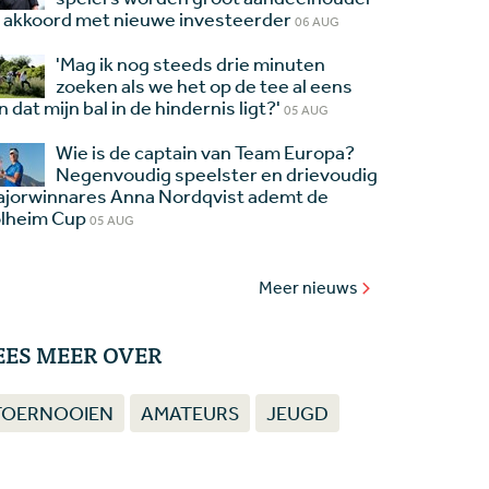
 akkoord met nieuwe investeerder
06 AUG
'Mag ik nog steeds drie minuten
zoeken als we het op de tee al eens
jn dat mijn bal in de hindernis ligt?'
05 AUG
Wie is de captain van Team Europa?
Negenvoudig speelster en drievoudig
jorwinnares Anna Nordqvist ademt de
lheim Cup
05 AUG
Meer nieuws
EES MEER OVER
TOERNOOIEN
AMATEURS
JEUGD