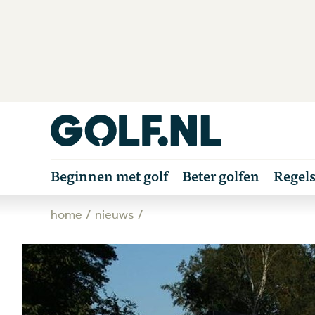
Beginnen met golf
Beter golfen
Regel
home
nieuws