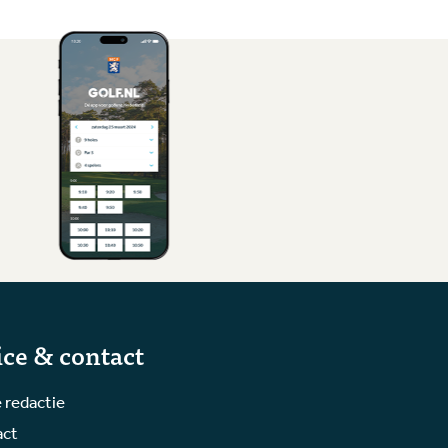
ice & contact
 redactie
act