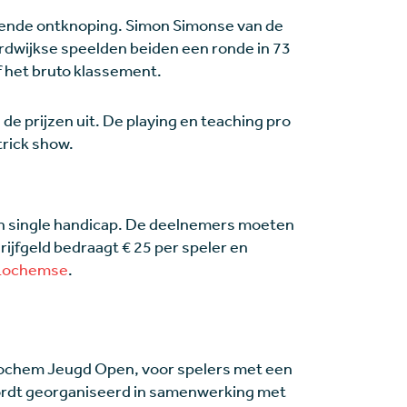
ende ontknoping. Simon Simonse van de
rdwijkse speelden beiden een ronde in 73
f het bruto klassement.
 de prijzen uit. De playing en teaching pro
trick show.
een single handicap. De deelnemers moeten
hrijfgeld bedraagt € 25 per speler en
 Lochemse
.
 Lochem Jeugd Open, voor spelers met een
wordt georganiseerd in samenwerking met