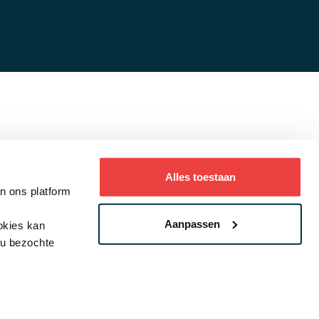
Alles toestaan
an ons platform
ystatement
Aanpassen
ookies kan
ou bezochte