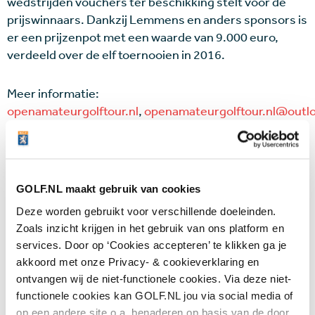
wedstrijden vouchers ter beschikking stelt voor de
prijswinnaars. Dankzij Lemmens en anders sponsors is
er een prijzenpot met een waarde van 9.000 euro,
verdeeld over de elf toernooien in 2016.
Meer informatie:
openamateurgolftour.nl
,
openamateurgolftour.nl@outl
Wijzig je instelling
en accepteer marketing
cookies om deze inhoud te kunnen bekijken.
GOLF.NL maakt gebruik van cookies
The Dutch Futures
Deze worden gebruikt voor verschillende doeleinden.
Zoals inzicht krijgen in het gebruik van ons platform en
Op maandag is op The Dutch een wedstrijd van The
services. Door op ‘Cookies accepteren’ te klikken ga je
Dutch Futures gespeeld. Bekijk de uitslag en standen
akkoord met onze Privacy- & cookieverklaring en
hieronder.
ontvangen wij de niet-functionele cookies. Via deze niet-
functionele cookies kan GOLF.NL jou via social media of
op een andere site o.a. benaderen op basis van de door