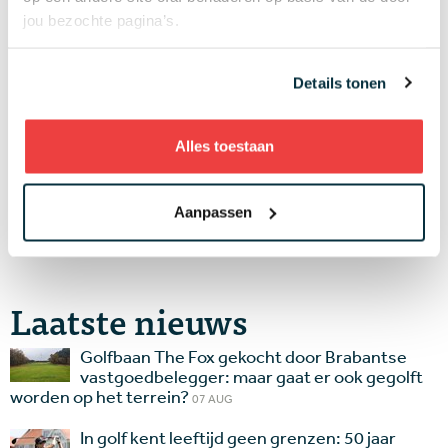
Wijzig je instelling
en accepteer marketing
jou bezochte pagina’s.
cookies om deze inhoud te kunnen bekijken.
Details tonen
Wijzig je instelling
en accepteer marketing
cookies om deze inhoud te kunnen bekijken.
Alles toestaan
Wijzig je instelling
en accepteer marketing
Aanpassen
cookies om deze inhoud te kunnen bekijken.
Laatste nieuws
Golfbaan The Fox gekocht door Brabantse
vastgoedbelegger: maar gaat er ook gegolft
worden op het terrein?
07 AUG
In golf kent leeftijd geen grenzen: 50 jaar