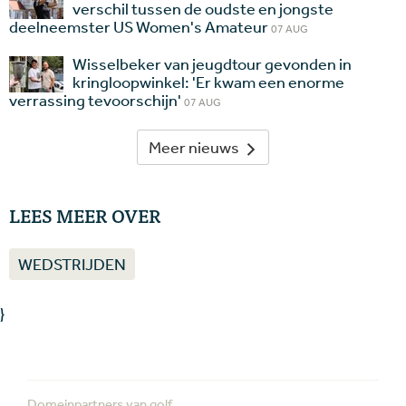
verschil tussen de oudste en jongste
deelneemster US Women's Amateur
07 AUG
Wisselbeker van jeugdtour gevonden in
kringloopwinkel: 'Er kwam een enorme
verrassing tevoorschijn'
07 AUG
Meer nieuws
LEES MEER OVER
WEDSTRIJDEN
}
Domeinpartners van golf