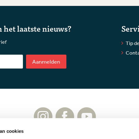
 het laatste nieuws?
Serv
rief
Tip de
Cont
Aanmelden
an cookies