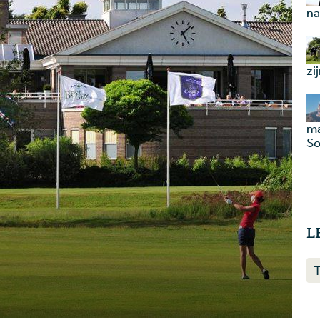
na
zi
ma
So
L