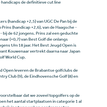
e handicaps de definitieve cut line
rs (handicap +2,5) van UGC De Pan bij de
Prins (handicap +2,6), van de Haagsche -
 bij de 62 jongens. Prins zal een geduchte
aar (+0,7) van Best Golf die onlangs
gens t/m 18 jaar. Het Best Jeugd Open is
, want Kouwenaar vertrekt daarna naar Japan
olf World Cup.
d Open leveren de Brabantse golfclubs de
try Club (9), de Eindhovensche Golf (8) en
voorstelbaar dat we zoveel topgolfers op de
n het aantal startplaatsen in categorie 1 al