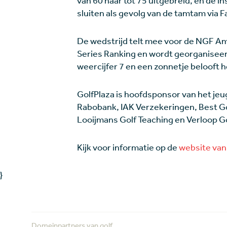
van 60 naar tot 75 uitgebreid, en de 
sluiten als gevolg van de tamtam via 
De wedstrijd telt mee voor de NGF Am
Series Ranking en wordt georganiseer
weercijfer 7 en een zonnetje belooft h
GolfPlaza is hoofdsponsor van het jeu
Rabobank, IAK Verzekeringen, Best G
Looijmans Golf Teaching en Verloop Go
Kijk voor informatie op de
website van
}
Domeinpartners van golf