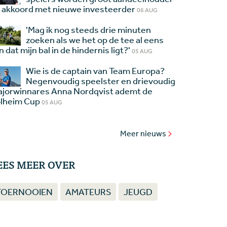
 akkoord met nieuwe investeerder
06 AUG
'Mag ik nog steeds drie minuten
zoeken als we het op de tee al eens
jn dat mijn bal in de hindernis ligt?'
05 AUG
Wie is de captain van Team Europa?
Negenvoudig speelster en drievoudig
jorwinnares Anna Nordqvist ademt de
lheim Cup
05 AUG
Meer nieuws
EES MEER OVER
TOERNOOIEN
AMATEURS
JEUGD