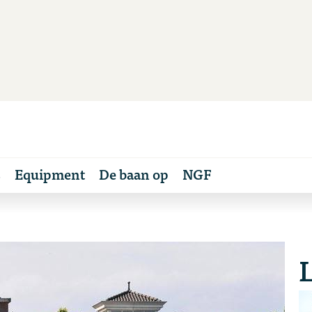
s
Equipment
De baan op
NGF