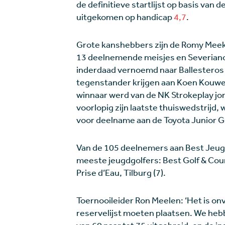
de definitieve startlijst op basis van d
uitgekomen op handicap
4,7
.
Grote kanshebbers zijn de Romy Meeke
13 deelnemende meisjes en Severiano 
inderdaad vernoemd naar Ballesteros -
tegenstander krijgen aan Koen Kouwen
winnaar werd van de NK Strokeplay jon
voorlopig zijn laatste thuiswedstrijd
voor deelname aan de Toyota Junior G
Van de 105 deelnemers aan Best Jeug
meeste jeugdgolfers: Best Golf & Coun
Prise d’Eau, Tilburg (7).
Toernooileider Ron Meelen: ‘Het is on
reservelijst moeten plaatsen. We hebbe