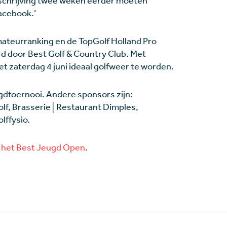
inschrijving twee weken eerder moeten
Facebook.’
ateurranking en de TopGolf Holland Pro
d door Best Golf & Country Club. Met
et zaterdag 4 juni ideaal golfweer te worden.
gdtoernooi. Andere sponsors zijn:
olf, Brasserie│Restaurant Dimples,
lffysio.
 het Best Jeugd Open
.