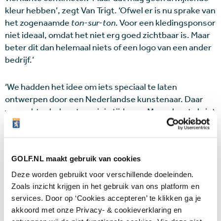
kleur hebben’, zegt Van Trigt. ‘Ofwel er is nu sprake van
het zogenaamde
ton-sur-ton
. Voor een kledingsponsor
niet ideaal, omdat het niet erg goed zichtbaar is. Maar
beter dit dan helemaal niets of een logo van een ander
bedrijf.’
‘We hadden het idee om iets speciaal te laten
ontwerpen door een Nederlandse kunstenaar. Daar
was echter helaas te weinig tijd voor. Maar al met al ziet
het er goed uit. Het is in Brazilië mogelijk warm en
vochtig, doch het materiaal is hetzelfde als van Luitens
andere polo’s. Hij speelt immers ook in het reguliere
GOLF.NL maakt gebruik van cookies
seizoen regelmatig in warme streken.’
Deze worden gebruikt voor verschillende doeleinden.
TeamNL
Zoals inzicht krijgen in het gebruik van ons platform en
services. Door op ‘Cookies accepteren’ te klikken ga je
Op de rechtermouw staat het logo van TeamNL met de
akkoord met onze Privacy- & cookieverklaring en
Olympische ringen. Dat is ook terug te vinden op de