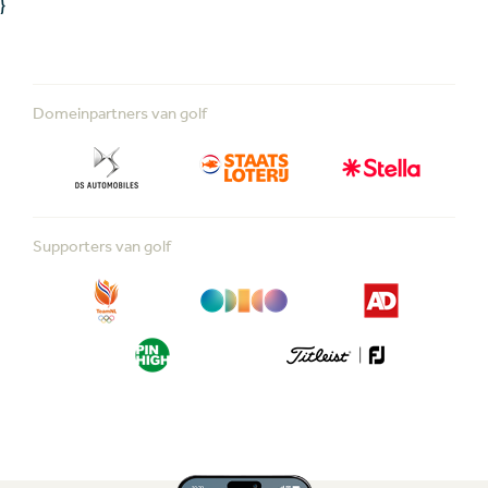
}
Domeinpartners van golf
Supporters van golf