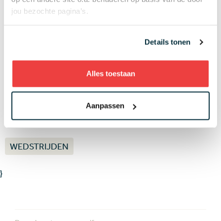
verschil tussen de oudste en jongste
jou bezochte pagina’s.
deelneemster US Women's Amateur
07 AUG
Wisselbeker van jeugdtour gevonden in
Details tonen
kringloopwinkel: 'Er kwam een enorme
verrassing tevoorschijn'
07 AUG
Alles toestaan
Meer nieuws
Aanpassen
LEES MEER OVER
WEDSTRIJDEN
}