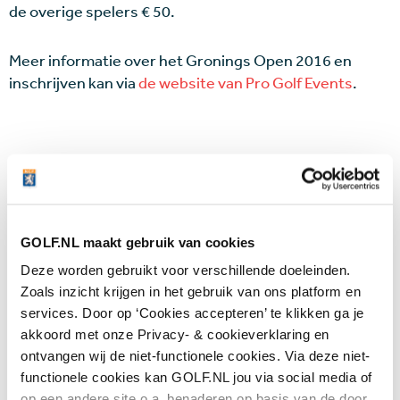
de overige spelers € 50.
Meer informatie over het Gronings Open 2016 en
inschrijven kan via
de website van Pro Golf Events
.
Wijzig je instelling
en accepteer marketing
cookies om deze inhoud te kunnen bekijken.
GOLF.NL maakt gebruik van cookies
Deze worden gebruikt voor verschillende doeleinden.
Laatste nieuws
Zoals inzicht krijgen in het gebruik van ons platform en
services. Door op ‘Cookies accepteren’ te klikken ga je
Golfbaan The Fox gekocht door Brabantse
akkoord met onze Privacy- & cookieverklaring en
vastgoedbelegger: maar gaat er ook gegolft
ontvangen wij de niet-functionele cookies. Via deze niet-
worden op het terrein?
07 AUG
functionele cookies kan GOLF.NL jou via social media of
In golf kent leeftijd geen grenzen: 50 jaar
op een andere site o.a. benaderen op basis van de door