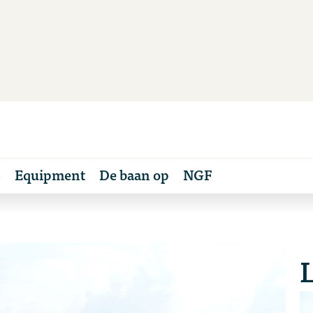
s
Equipment
De baan op
NGF