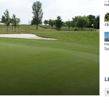
na
zi
ma
So
L