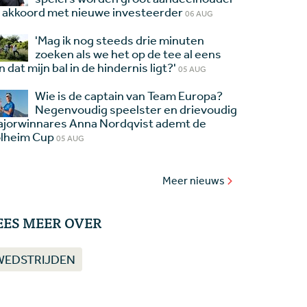
 akkoord met nieuwe investeerder
06 AUG
'Mag ik nog steeds drie minuten
zoeken als we het op de tee al eens
jn dat mijn bal in de hindernis ligt?'
05 AUG
Wie is de captain van Team Europa?
Negenvoudig speelster en drievoudig
jorwinnares Anna Nordqvist ademt de
lheim Cup
05 AUG
Meer nieuws
EES MEER OVER
WEDSTRIJDEN