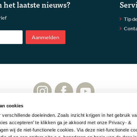
 het laatste nieuws?
Serv
rief
Tip de
Cont
Aanmelden
an cookies
verschillende doeleinden. Zoals inzicht krijgen in het gebruik v
f.nl
Contact
Cookies
Copyrights
Disclaimer
Privac
kies accepteren’ te klikken ga je akkoord met onze Privacy- &
gen wij de niet-functionele cookies. Via deze niet-functionele c