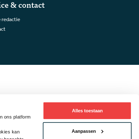
ice & contact
 redactie
act
Alles toestaan
an ons platform
ystatement
Aanpassen
ookies kan