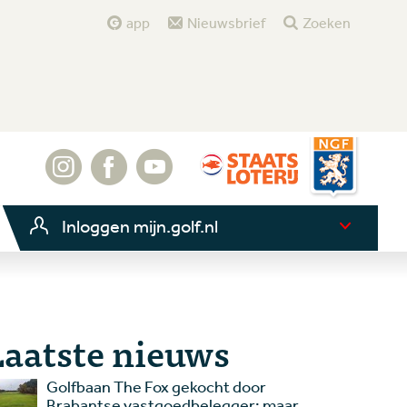
app
Nieuwsbrief
Zoeken
Inloggen mijn.golf.nl
Laatste nieuws
Golfbaan The Fox gekocht door
Brabantse vastgoedbelegger: maar