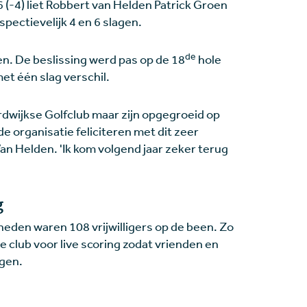
 (-4) liet Robbert van Helden Patrick Groen
spectievelijk 4 en 6 slagen.
de
 De beslissing werd pas op de 18
hole
et één slag verschil.
ordwijkse Golfclub maar zijn opgegroeid op
e organisatie feliciteren met dit zeer
Van Helden. 'Ik kom volgend jaar zeker terug
g
den waren 108 vrijwilligers op de been. Zo
 club voor live scoring zodat vrienden en
lgen.