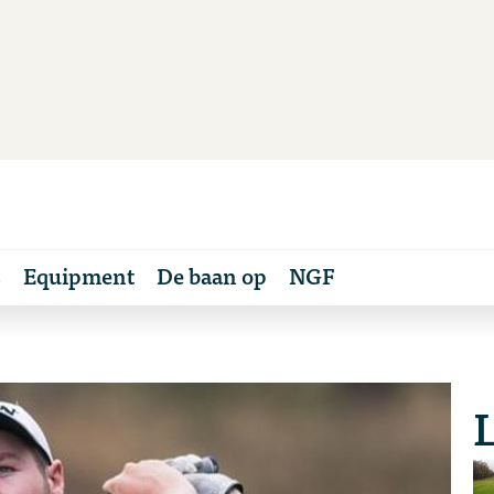
s
Equipment
De baan op
NGF