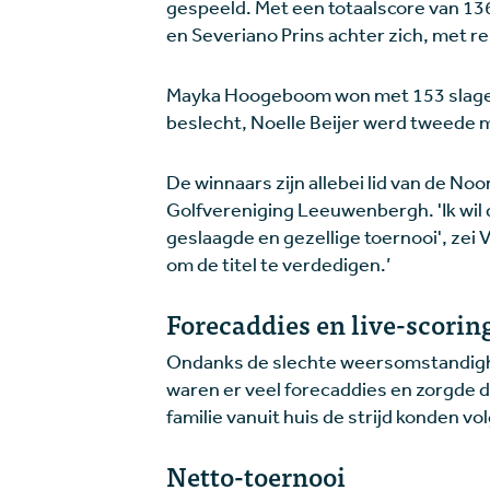
gespeeld. Met een totaalscore van 136
en Severiano Prins achter zich, met re
Mayka Hoogeboom won met 153 slagen.
beslecht, Noelle Beijer werd tweede m
De winnaars zijn allebei lid van de No
Golfvereniging Leeuwenbergh. 'Ik wil d
geslaagde en gezellige toernooi', zei 
om de titel te verdedigen.’
Forecaddies en live-scorin
Ondanks de slechte weersomstandighe
waren er veel forecaddies en zorgde de
familie vanuit huis de strijd konden vo
Netto-toernooi