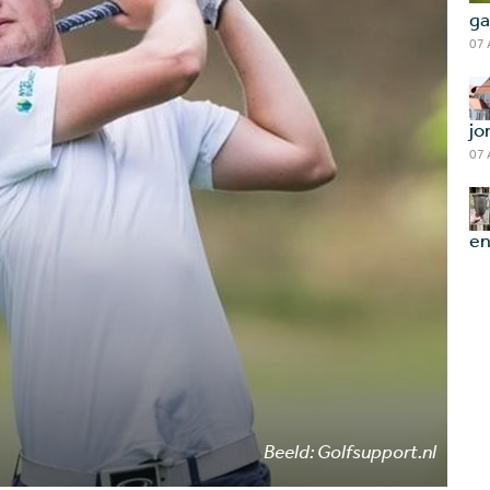
ga
07
jo
07
en
Beeld: Golfsupport.nl