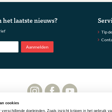
 het laatste nieuws?
Serv
rief
Tip de
Cont
Aanmelden
an cookies
verschillende doeleinden. Zoals inzicht krijgen in het gebruik v