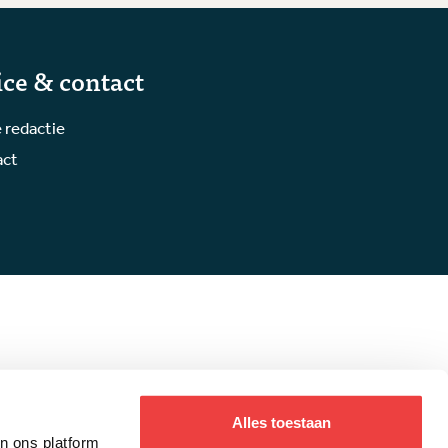
ice & contact
 redactie
act
Alles toestaan
an ons platform