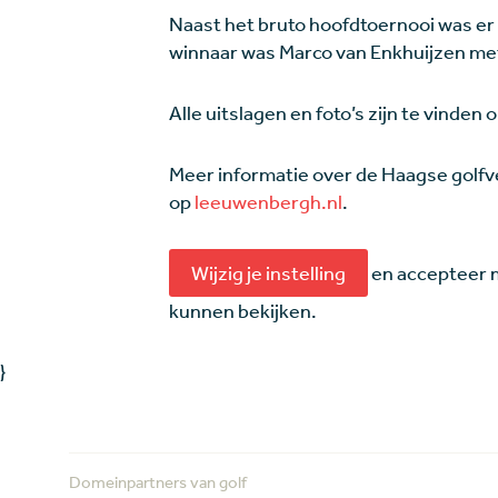
Naast het bruto hoofdtoernooi was er
winnaar was Marco van Enkhuijzen met
Alle uitslagen en foto’s zijn te vinden 
Meer informatie over de Haagse golfv
op
leeuwenbergh.nl
.
Wijzig je instelling
en accepteer m
kunnen bekijken.
}
Domeinpartners van golf