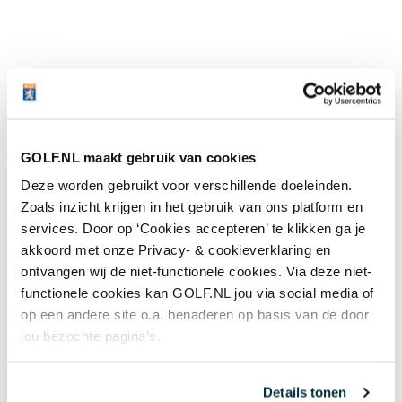
Laatste nieuws
'Mag ik nog steeds drie minuten zoeken als we
GOLF.NL maakt gebruik van cookies
het op de tee al eens zijn dat mijn bal in de
Deze worden gebruikt voor verschillende doeleinden.
hindernis ligt?'
05 AUG
Zoals inzicht krijgen in het gebruik van ons platform en
Wie is de captain van Team Europa?
services. Door op ‘Cookies accepteren’ te klikken ga je
Negenvoudig speelster en drievoudig
akkoord met onze Privacy- & cookieverklaring en
majorwinnares Anna Nordqvist ademt de Solheim Cup
ontvangen wij de niet-functionele cookies. Via deze niet-
05 AUG
functionele cookies kan GOLF.NL jou via social media of
Review van Netflix-serie The Hawk: binnen
op een andere site o.a. benaderen op basis van de door
vijf minuten weet je genoeg
jou bezochte pagina’s.
05 AUG
Meer nieuws
Details tonen