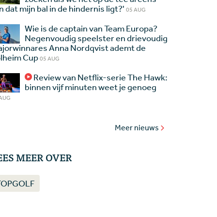
jn dat mijn bal in de hindernis ligt?'
05 AUG
Wie is de captain van Team Europa?
Negenvoudig speelster en drievoudig
jorwinnares Anna Nordqvist ademt de
lheim Cup
05 AUG
Review van Netflix-serie The Hawk:
binnen vijf minuten weet je genoeg
 AUG
Meer nieuws
EES MEER OVER
TOPGOLF