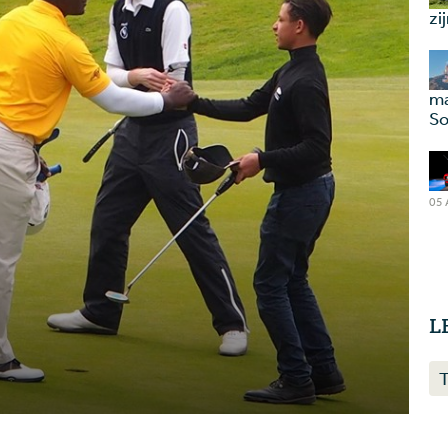
zi
ma
So
05
L