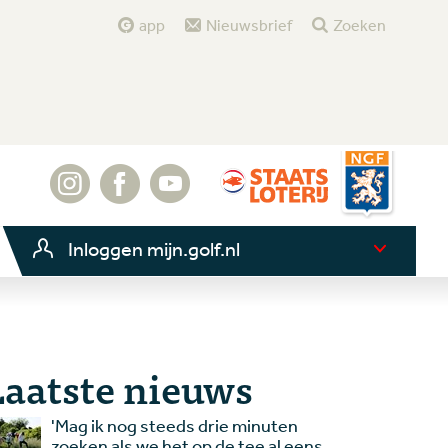
app
Nieuwsbrief
Zoeken
Inloggen mijn.golf.nl
Laatste nieuws
'Mag ik nog steeds drie minuten
zoeken als we het op de tee al eens