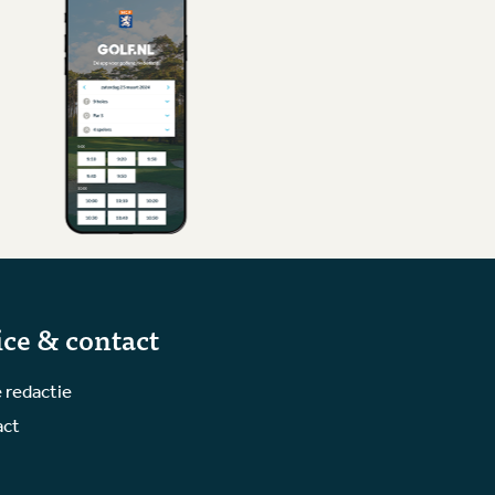
ice & contact
 redactie
act