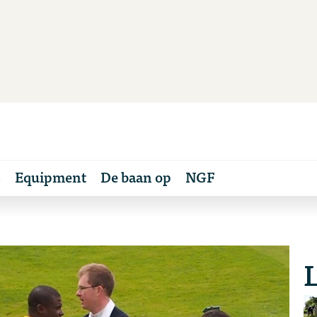
s
Equipment
De baan op
NGF