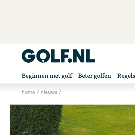
Beginnen met golf
Beter golfen
Regel
home
nieuws