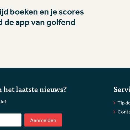
jd boeken en je scores
 de app van golfend
 het laatste nieuws?
Serv
rief
Tip de
Cont
Aanmelden