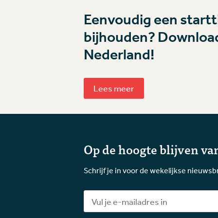
Eenvoudig een startti
bijhouden? Download
Nederland!
Lees meer
Op de hoogte blijven van
Schrijf je in voor de wekelijkse nieuwsb