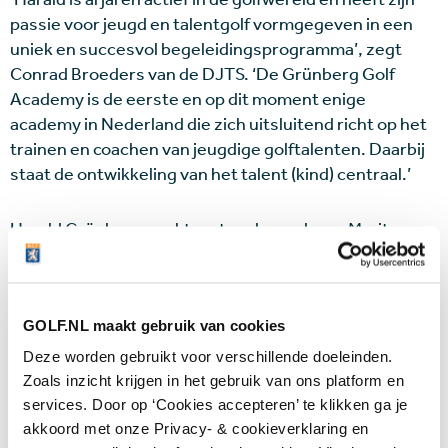
passie voor jeugd en talentgolf vormgegeven in een
uniek en succesvol begeleidingsprogramma’, zegt
Conrad Broeders van de DJTS. ‘De Grünberg Golf
Academy is de eerste en op dit moment enige
academy in Nederland die zich uitsluitend richt op het
trainen en coachen van jeugdige golftalenten. Daarbij
staat de ontwikkeling van het talent (kind) centraal.’
Harald Grünberg werkt met onder anderen Marit
Harryvan.
Meer informatie:
grunberggolfacademy.nl
GOLF.NL maakt gebruik van cookies
en
facebook.com/groups/Teamholland
.
Deze worden gebruikt voor verschillende doeleinden.
Zoals inzicht krijgen in het gebruik van ons platform en
Laatste nieuws
services. Door op ‘Cookies accepteren’ te klikken ga je
akkoord met onze Privacy- & cookieverklaring en