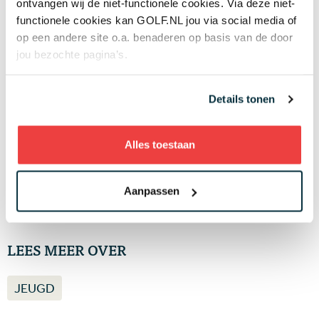
Plots goed nieuws voor LIV Golf: de spelers
ontvangen wij de niet-functionele cookies. Via deze niet-
worden groot aandeelhouder na akkoord met
functionele cookies kan GOLF.NL jou via social media of
nieuwe investeerder
06 AUG
op een andere site o.a. benaderen op basis van de door
jou bezochte pagina’s.
'Mag ik nog steeds drie minuten zoeken als we
het op de tee al eens zijn dat mijn bal in de
hindernis ligt?'
05 AUG
Details tonen
Wie is de captain van Team Europa?
Negenvoudig speelster en drievoudig
majorwinnares Anna Nordqvist ademt de Solheim Cup
Alles toestaan
05 AUG
Aanpassen
Meer nieuws
LEES MEER OVER
JEUGD