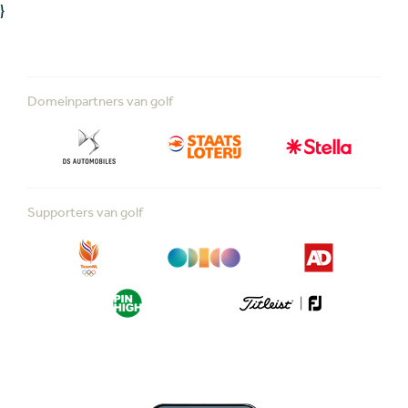
}
Domeinpartners van golf
Supporters van golf