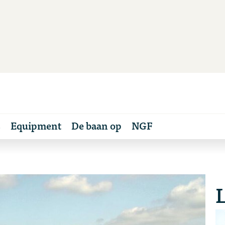
s
Equipment
De baan op
NGF