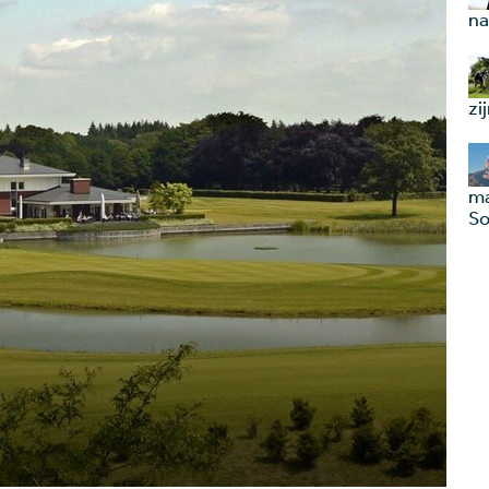
na
zi
ma
So