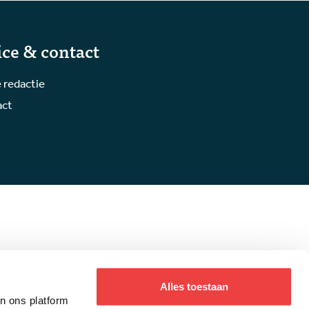
ice & contact
 redactie
act
Alles toestaan
an ons platform