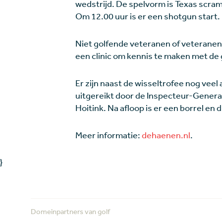
wedstrijd. De spelvorm is Texas scram
Om 12.00 uur is er een shotgun start.
Niet golfende veteranen of veterane
een clinic om kennis te maken met de 
Er zijn naast de wisseltrofee nog veel
uitgereikt door de Inspecteur-Generaa
Hoitink. Na afloop is er een borrel en d
Meer informatie:
dehaenen.nl
.
}
Domeinpartners van golf