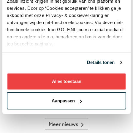
'Mag ik nog steeds drie minuten zoeken als we
Zoals inzicht krijgen in het gebruik van ons platform en
het op de tee al eens zijn dat mijn bal in de
services. Door op ‘Cookies accepteren’ te klikken ga je
hindernis ligt?'
05 AUG
akkoord met onze Privacy- & cookieverklaring en
ontvangen wij de niet-functionele cookies. Via deze niet-
Wie is de captain van Team Europa?
functionele cookies kan GOLF.NL jou via social media of
Negenvoudig speelster en drievoudig
majorwinnares Anna Nordqvist ademt de Solheim Cup
op een andere site o.a. benaderen op basis van de door
05 AUG
jou bezochte pagina’s.
Review van Netflix-serie The Hawk: binnen
vijf minuten weet je genoeg
05 AUG
Details tonen
Donald Trump claimt twee clubtitels op
eigen baan: 'Ik heb talent, zij hebben dat niet'
Alles toestaan
04 AUG
Wie speelt waar? Week 32 - Anne van Dam
Aanpassen
op zoek naar eerste topresultaat en drama
gegarandeerd op de PGA Tour
04 AUG
Meer nieuws