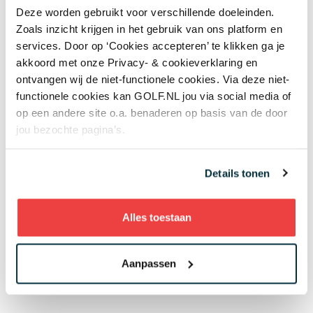
Socks
Deze worden gebruikt voor verschillende doeleinden.
Zoals inzicht krijgen in het gebruik van ons platform en
services. Door op ‘Cookies accepteren’ te klikken ga je
Zoek je een leuk en budgetvriendelijk golfcadeau?
akkoord met onze Privacy- & cookieverklaring en
Deze geinige golfsokken
kosten slechts 14 euro. De
ontvangen wij de niet-functionele cookies. Via deze niet-
geribbelde lengte is trendy en ziet er leuk uit in
functionele cookies kan GOLF.NL jou via social media of
combinatie met laagprofielgolfschoenen of chunky
op een andere site o.a. benaderen op basis van de door
sneakers.
jou bezochte pagina’s.
Prijs: 14 euro.
Details tonen
Alles toestaan
Aanpassen