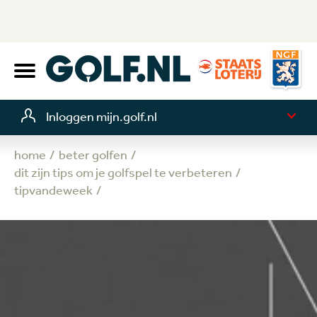
Inloggen mijn.golf.nl
home
beter golfen
dit zijn tips om je golfspel te verbeteren
tipvandeweek