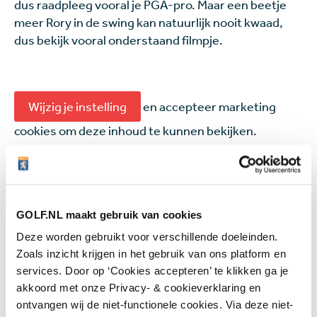
dus raadpleeg vooral je PGA-pro. Maar een beetje
meer Rory in de swing kan natuurlijk nooit kwaad,
dus bekijk vooral onderstaand filmpje.
Wijzig je instelling
en accepteer marketing
cookies om deze inhoud te kunnen bekijken.
GOLF.NL maakt gebruik van cookies
Deze worden gebruikt voor verschillende doeleinden.
Beter golfen
Zoals inzicht krijgen in het gebruik van ons platform en
Deze pakkende tip van topcoach
services. Door op ‘Cookies accepteren’ te klikken ga je
Butch Harmon verbaasde Tommy
Fleetwood en Justin Rose: 'Sluit de
akkoord met onze Privacy- & cookieverklaring en
deur'
ontvangen wij de niet-functionele cookies. Via deze niet-