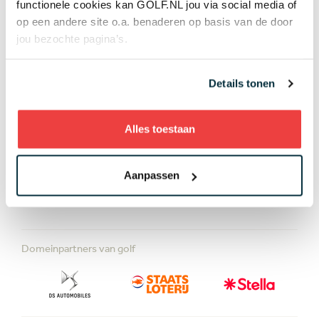
functionele cookies kan GOLF.NL jou via social media of
05 mrt
Golftips
op een andere site o.a. benaderen op basis van de door
jou bezochte pagina’s.
Details tonen
Lees meer over
Alles toestaan
Golftips
Video
Aanpassen
Domeinpartners van golf