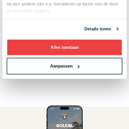
op een andere site o.a. benaderen op basis van de door
Domeinpartners van golf
jou bezochte pagina’s.
Details tonen
Supporters van golf
Alles toestaan
Aanpassen