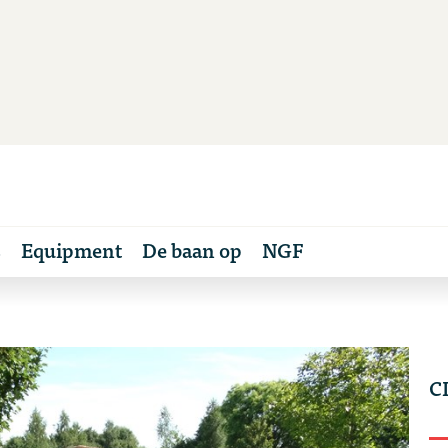
s
Equipment
De baan op
NGF
C