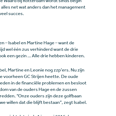
he Waard bij Rotterdam wordt sinds begin
n alles net wat anders dan het management
veel succes.
 – Isabel en Martine Hage – want de
ltijd wel één zus verhinderd want de drie
ook een gezin … Alle drie hebben kinderen.
el, Martine en Leonie nog zzp’ers. Nu zijn
ie voorheen GC Strijen heette. De oude
eden in de financiële problemen en besloot
gendom van de ouders Hage en de zussen
e redden. “Onze ouders zijn deze golfbaan
 willen dat die blijft bestaan”, zegt Isabel.