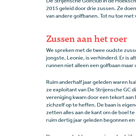
De Strijensche Golfclub in de Hoeksc
2015 geleid door drie zussen. Ze doe
van andere golfbanen. Tot nu toe met 
Zussen aan het roer
We spreken met de twee oudste zussen
jongste, Leonie, is verhinderd. Er is a
runnen niet alleen een golfbaan maar 
Ruim anderhalf jaar geleden waren Isab
ze exploitant van De Strijensche GC d
vereniging kwam door een tekort aan l
zichzelf op te heffen. De baan is ei
zetten alles aan de kant om de boel t
ruim dertig jaar geleden begonnen en we