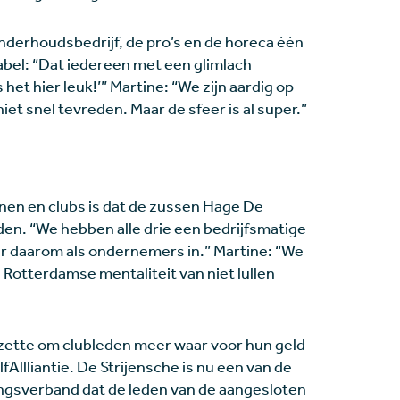
nderhoudsbedrijf, de pro’s en de horeca één
Isabel: “Dat iedereen met een glimlach
et hier leuk!’” Martine: “We zijn aardig op
niet snel tevreden. Maar de sfeer is al super.”
nen en clubs is dat de zussen Hage De
eiden. “We hebben alle drie een bedrijfsmatige
 er daarom als ondernemers in.” Martine: “We
e Rotterdamse mentaliteit van niet lullen
zette om clubleden meer waar voor hun geld
llliantie. De Strijensche is nu een van de
ngsverband dat de leden van de aangesloten