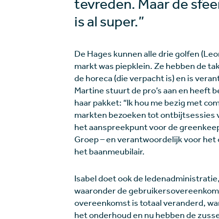
tevreden. Maar de sfee
is al super.”
De Hages kunnen alle drie golfen (Leo
markt was piepklein. Ze hebben de ta
de horeca (die verpacht is) en is ver
Martine stuurt de pro’s aan en heeft 
haar pakket: “Ik hou me bezig met com
markten bezoeken tot ontbijtsessies v
het aanspreekpunt voor de greenkeep
Groep – en verantwoordelijk voor he
het baanmeubilair.
Isabel doet ook de ledenadministrati
waaronder de gebruikersovereenkoms
overeenkomst is totaal veranderd, wa
het onderhoud en nu hebben de zussen