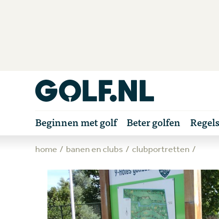
Beginnen met golf
Beter golfen
Regel
home
banen en clubs
clubportretten