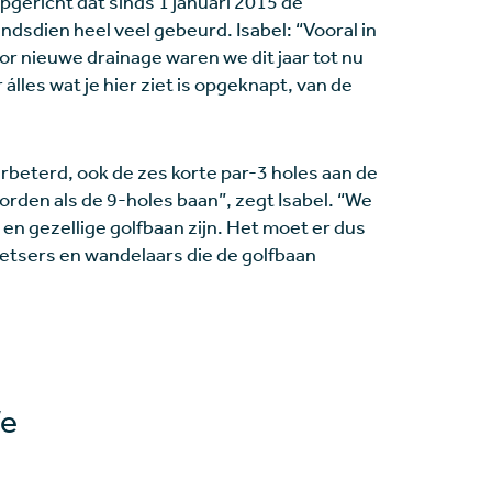
gericht dat sinds 1 januari 2015 de
indsdien heel veel gebeurd. Isabel: “Vooral in
or nieuwe drainage waren we dit jaar tot nu
álles wat je hier ziet is opgeknapt, van de
erbeterd, ook de zes korte par-3 holes aan de
den als de 9-holes baan”, zegt Isabel. “We
en gezellige golfbaan zijn. Het moet er dus
ietsers en wandelaars die de golfbaan
We