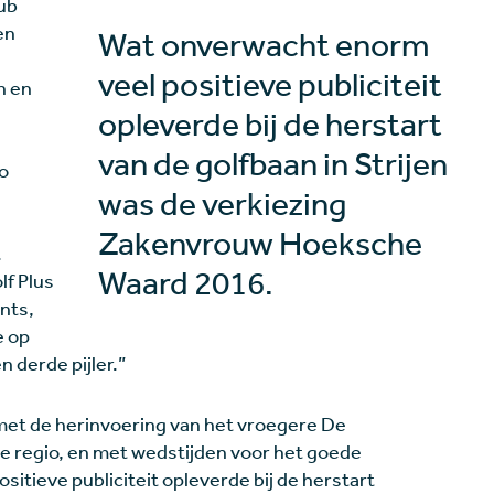
ub
en
Wat onverwacht enorm
veel positieve publiciteit
n en
opleverde bij de herstart
van de golfbaan in Strijen
o
was de verkiezing
Zakenvrouw Hoeksche
.
Waard 2016.
lf Plus
nts,
e op
 derde pijler.”
met de herinvoering van het vroegere De
e regio, en met wedstijden voor het goede
itieve publiciteit opleverde bij de herstart