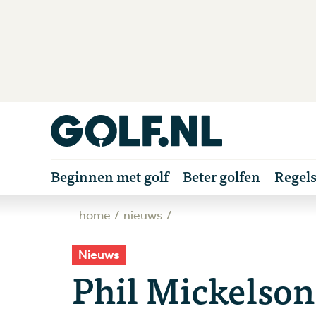
Beginnen met golf
Beter golfen
Regel
home
nieuws
Nieuws
Phil Mickelson 