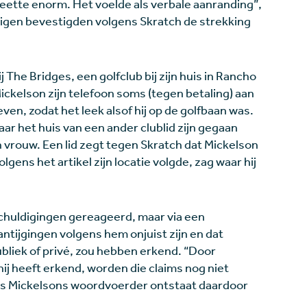
weette enorm. Het voelde als verbale aanranding”,
zigen bevestigden volgens Skratch de strekking
j The Bridges, een golfclub bij zijn huis in Rancho
ckelson zijn telefoon soms (tegen betaling) aan
n, zodat het leek alsof hij op de golfbaan was.
naar het huis van een ander clublid zijn gegaan
n vrouw. Een lid zegt tegen Skratch dat Mickelson
gens het artikel zijn locatie volgde, zag waar hij
eschuldigingen gereageerd, maar via een
ntijgingen volgens hem onjuist zijn en dat
publiek of privé, zou hebben erkend. “Door
hij heeft erkend, worden die claims nog niet
ens Mickelsons woordvoerder ontstaat daardoor