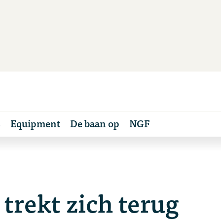
s
Equipment
De baan op
NGF
trekt zich terug