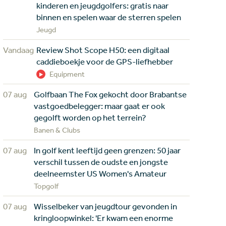
kinderen en jeugdgolfers: gratis naar
binnen en spelen waar de sterren spelen
Jeugd
Vandaag
Review Shot Scope H50: een digitaal
caddieboekje voor de GPS-liefhebber
Equipment
07 aug
Golfbaan The Fox gekocht door Brabantse
vastgoedbelegger: maar gaat er ook
gegolft worden op het terrein?
Banen & Clubs
07 aug
In golf kent leeftijd geen grenzen: 50 jaar
verschil tussen de oudste en jongste
deelneemster US Women's Amateur
Topgolf
07 aug
Wisselbeker van jeugdtour gevonden in
kringloopwinkel: 'Er kwam een enorme