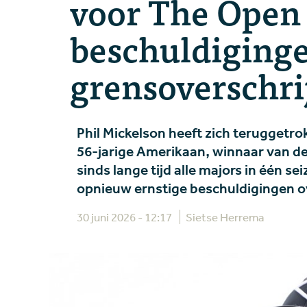
voor The Open
beschuldiginge
grensoverschri
Phil Mickelson heeft zich teruggetr
56-jarige Amerikaan, winnaar van de 
sinds lange tijd alle majors in één 
opnieuw ernstige beschuldigingen ov
30 juni 2026 - 12:17
Sietse Herrema