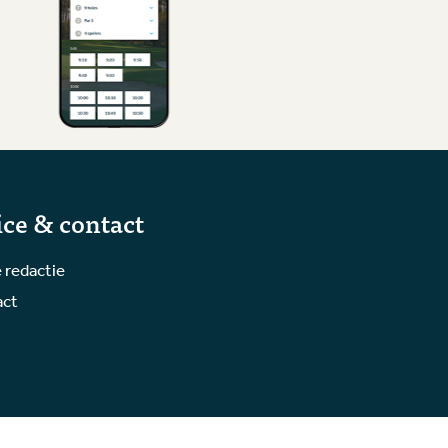
ice & contact
 redactie
act