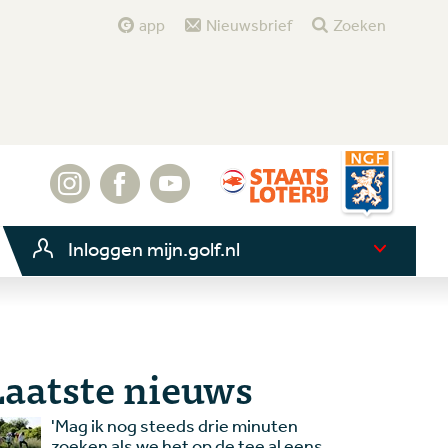
app
Nieuwsbrief
Zoeken
Inloggen mijn.golf.nl
Laatste nieuws
'Mag ik nog steeds drie minuten
zoeken als we het op de tee al eens