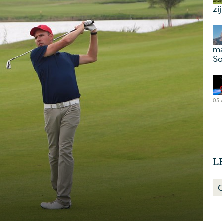
zi
ma
So
05
L