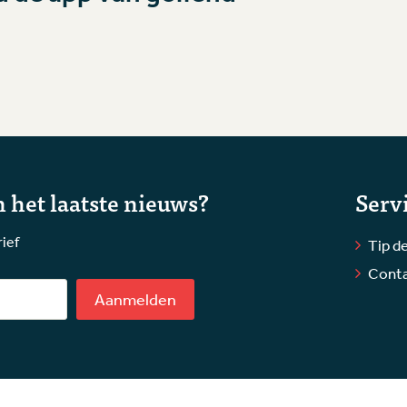
 het laatste nieuws?
Serv
rief
Tip de
Cont
Aanmelden