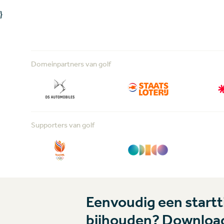
}
Domeinpartners van golf
Supporters van golf
Eenvoudig een startti
bijhouden? Download