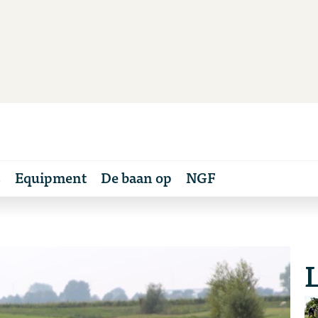
s
Equipment
De baan op
NGF