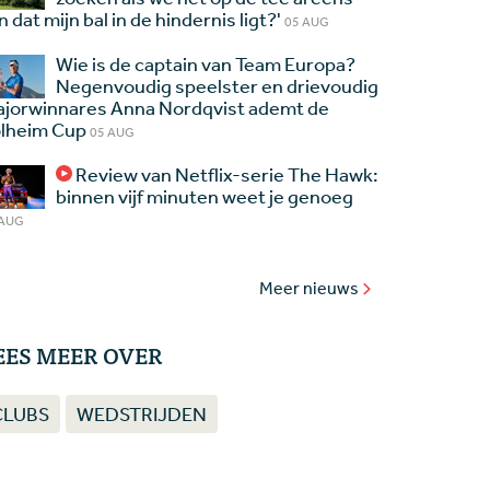
jn dat mijn bal in de hindernis ligt?'
05 AUG
Wie is de captain van Team Europa?
Negenvoudig speelster en drievoudig
jorwinnares Anna Nordqvist ademt de
lheim Cup
05 AUG
Review van Netflix-serie The Hawk:
binnen vijf minuten weet je genoeg
 AUG
Meer nieuws
EES MEER OVER
CLUBS
WEDSTRIJDEN